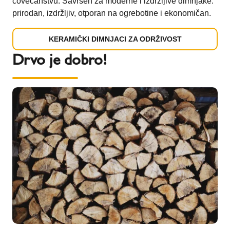
čovečanstvu. Savršen za moderne i izdržljive dimnjake:
prirodan, izdržljiv, otporan na ogrebotine i ekonomičan.
KERAMIČKI DIMNJACI ZA ODRŽIVOST
Drvo je dobro!