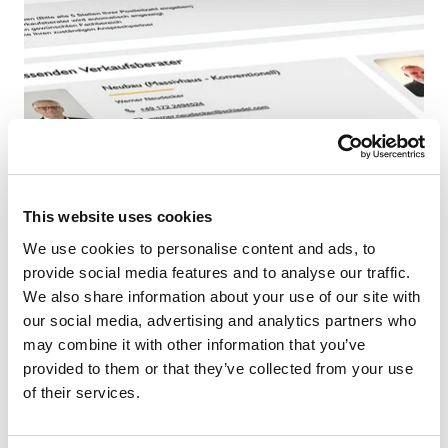
This website uses cookies
Uz pomoć pretraživača pronađite odgovarajući kontakt
We use cookies to personalise content and ads, to
na Vašoj regiji. Unesite poštanski broj i kontaktirajte
provide social media features and to analyse our traffic.
navednog prodajnog predstavnika sa Vaše regije.
We also share information about your use of our site with
our social media, advertising and analytics partners who
PRONAĐITE PRODAJNOG PREDSTAVNIKA
may combine it with other information that you’ve
Inspirator ANTARES kamina
provided to them or that they’ve collected from your use
of their services.