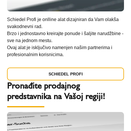
Schiedel Profi je onlline alat dizajniran da Vam olakša
svakodnevni rad.
Brzo i jednostavno kreirajte ponude i šaljite narudžbine -
sve na jednom mestu.
Ovaj alat je isključivo namenjen našim partnerima i
profesionalnim korisnicima.
SCHIEDEL PROFI
Pronađite prodajnog
predstavnika na Vašoj regiji!