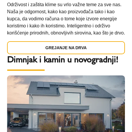
Održivost i zaštita klime su vrlo važne teme za sve nas.
Naša je odgornost, kako kao proizvođača tako i kao
kupca, da vodimo računa o tome koje izvore energije
koristimo i kako ih koristimo. Inteligentno i održivo
korišćenje prirodnih, obnovljivih sirovina, kao što je drvo.
GREJANJE NA DRVA
Dimnjak i kamin u novogradnji!