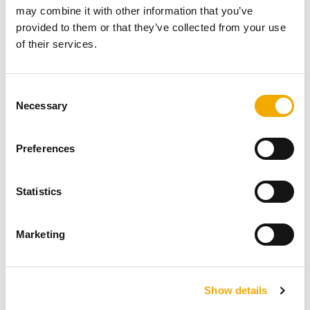
may combine it with other information that you’ve
provided to them or that they’ve collected from your use
of their services.
C
Necessary
o
n
s
Preferences
e
n
Visoke temperature, pritisak, moguća vlaga ili čak fizički
t
Statistics
uticaji obezbeđuju da se prilikom realizacije i planiranja
S
koriste isključivo visokokvalitetni materijali.
e
Marketing
l
e
c
Inox dimnjački sistemi - idealno
Show details
t
i