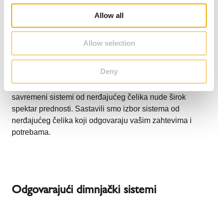
rešenje za toplotu u industrijskim
o
Allow all
procesima
n
Allow selection
Sa Schiedel dimnjačke sisteme, možete se osloniti na
Deny
budućnost i visokokvalitetne sisteme za energetski
efikasno korišćenje ili odvođenje toplote procesa. Naši
savremeni sistemi od nerđajućeg čelika nude širok
spektar prednosti. Sastavili smo izbor sistema od
nerđajućeg čelika koji odgovaraju vašim zahtevima i
potrebama.
Odgovarajući dimnjački sistemi