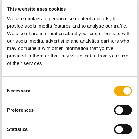
PROČITAJTE VIŠE
This website uses cookies
Garantovana sigurnost
We use cookies to personalise content and ads, to
provide social media features and to analyse our traffic.
We also share information about your use of our site with
our social media, advertising and analytics partners who
may combine it with other information that you’ve
provided to them or that they’ve collected from your use
of their services.
C
Necessary
o
n
s
Preferences
e
n
otpornost na
visoke i niske temperature
dimnih
t
Statistics
gasova,
S
neosetljivost na
umerenu
vlagu
,