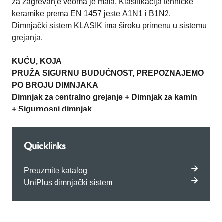
za zagrevanje veoma je mala. Klasifikacija tehničke
keramike prema EN 1457 jeste A1N1 i B1N2.
Dimnjački sistem KLASIK ima široku primenu u sistemu
grejanja.
KUĆU, KOJA
PRUŽA
SIGURNU
BUDUĆNOST
,
PREPOZNAJEMO
PO
BROJU DIMNJAKA
Dimnjak za centralno grejanje +
Dimnjak za kamin
+
Sigurnosni dimnjak
Quicklinks
Preuzmite katalog
UniPlus dimnjački sistem