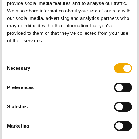
для всіх зацікавлених осіб. Експерти Schiedel знову
provide social media features and to analyse our traffic.
включили до порядку денного багато актуальних та
We also share information about your use of our site with
цікавих тем.
our social media, advertising and analytics partners who
may combine it with other information that you’ve
ДО ВЕБІНАРІВ
provided to them or that they’ve collected from your use
of their services.
Запаліть вогонь
C
Necessary
o
n
s
Preferences
e
n
t
Statistics
S
e
Marketing
l
e