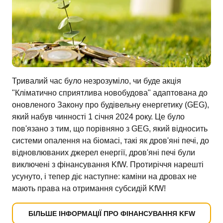
Тривалий час було незрозуміло, чи буде акція
"Кліматично сприятлива новобудова" адаптована до
оновленого Закону про будівельну енергетику (GEG),
який набув чинності 1 січня 2024 року. Це було
пов'язано з тим, що порівняно з GEG, який відносить
системи опалення на біомасі, такі як дров'яні печі, до
відновлюваних джерел енергії, дров'яні печі були
виключені з фінансування KfW. Протиріччя нарешті
усунуто, і тепер діє наступне: каміни на дровах не
мають права на отримання субсидій KfW!
БІЛЬШЕ ІНФОРМАЦІЇ ПРО ФІНАНСУВАННЯ KFW