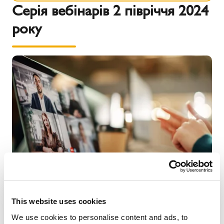
Серія вебінарів 2 півріччя 2024
року
This website uses cookies
Теми та дати серії вебінарів у другій половині 2024
року остаточно визначені, і зараз відкрита реєстрація
We use cookies to personalise content and ads, to