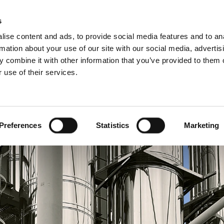
s
ise content and ads, to provide social media features and to an
rmation about your use of our site with our social media, advertis
 combine it with other information that you’ve provided to them o
 use of their services.
галузі
Сервіс
Для професіоналів
Бенілюкс (англійська)
 (французька)
Болгарія
Preferences
Statistics
Marketing
Естонія
Німеччина
Словаччина
Франція
еспубліка
Швейцарія