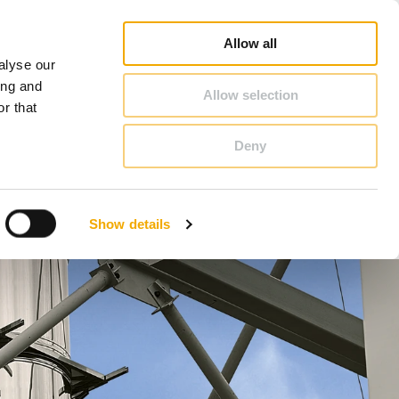
Пошук продавця-консультанта
Кар'єра
Про Schiedel
Україна
Allow all
alyse our
КОНТАКТИ & КОНСУЛЬТАЦІЇ
ing and
Allow selection
r that
Deny
Бенілюкс (голландська)
Боснія
Show details
Латвія
Польща
Словенія
Фінляндія
Швеція