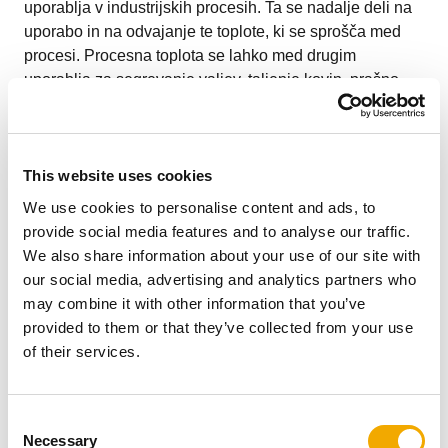
uporablja v industrijskih procesih. Ta se nadalje deli na
uporabo in na odvajanje te toplote, ki se sprošča med
procesi. Procesna toplota se lahko med drugim
uporablja za segrevanje valjev, taljenje kovin, prašno
barvanje in še veliko več. Vsako podjetje se sooča s
številnimi vprašanji in izzivi.
This website uses cookies
We use cookies to personalise content and ads, to
provide social media features and to analyse our traffic.
Visoke temperaturne razlike
We also share information about your use of our site with
our social media, advertising and analytics partners who
may combine it with other information that you’ve
provided to them or that they’ve collected from your use
Delež procesne toplote v industriji v Nemčiji je visok. Za
of their services.
raven temperature veljajo različne zahteve. Odvisno od
panoge in procesa se zahtevajo temperature od 160 °C
(v proizvodnji papirja) do več kot 3.000 °C. Približno 50
C
% industrijskih procesov zahteva tako visoko
Necessary
o
temperaturo.