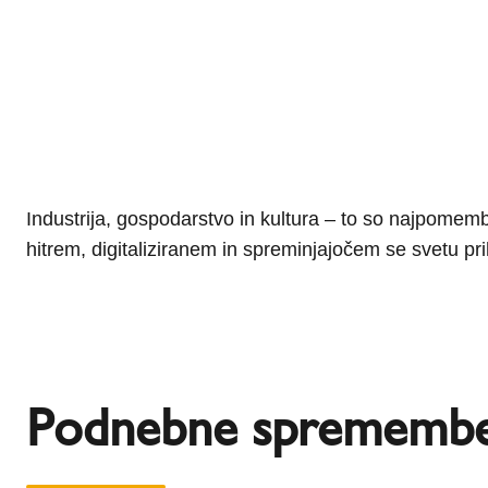
Industrija, gospodarstvo in kultura – to so najpomem
ogledamo globalno, najdemo šest področij inova
hitrem, digitaliziranem in spreminjajočem se svetu pr
Podnebne sprememb