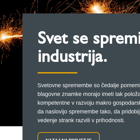
Svet se spremi
industrija.
Svetovne spremembe so čedalje pomembne
blagovne znamke morajo imeti tak položaj
kompetentne v razvoju makro gospodarstva
da naslovijo spremembe tako, da pridobi
vedenje strank razvili v prihodnosti.