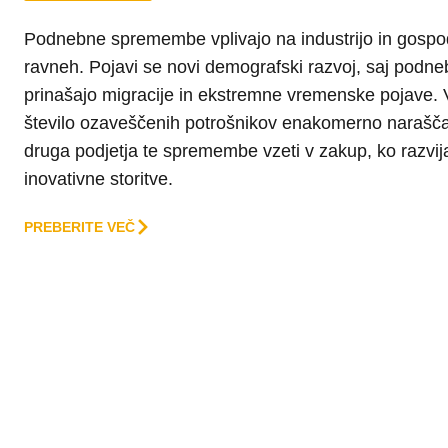
Podnebne spremembe vplivajo na industrijo in gospod
ravneh. Pojavi se novi demografski razvoj, saj pod
prinašajo migracije in ekstremne vremenske pojave. V 
število ozaveščenih potrošnikov enakomerno narašča
druga podjetja te spremembe vzeti v zakup, ko razvij
inovativne storitve.
PREBERITE VEČ