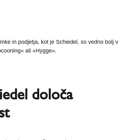
mke in podjetja, kot je Schiedel, so vedno bolj v
Cocooning« ali »Hygge«.
iedel določa
st