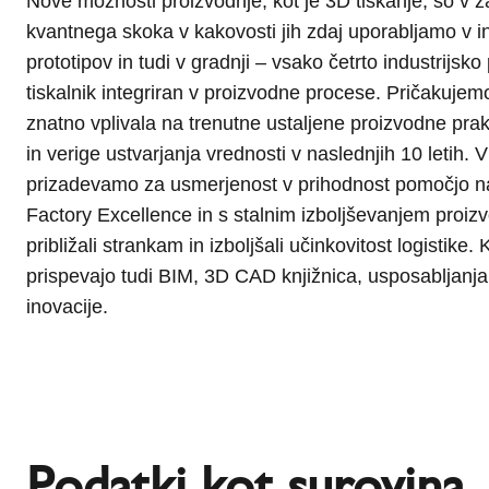
Nove možnosti proizvodnje, kot je 3D tiskanje, so v 
kvantnega skoka v kakovosti jih zdaj uporabljamo v ind
prototipov in tudi v gradnji – vsako četrto industrijsk
tiskalnik integriran v proizvodne procese. Pričakujem
znatno vplivala na trenutne ustaljene proizvodne pr
in verige ustvarjanja vrednosti v naslednjih 10 letih. V
prizadevamo za usmerjenost v prihodnost pomočjo 
Factory Excellence in s stalnim izboljševanjem proizv
približali strankam in izboljšali učinkovitost logistike
prispevajo tudi BIM, 3D CAD knjižnica, usposabljanja 
inovacije.
Podatki kot surovina