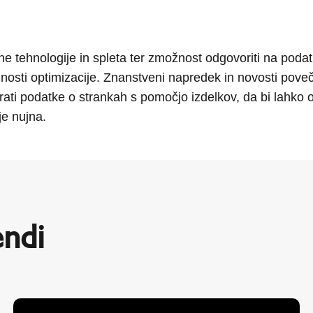
e tehnologije in spleta ter zmožnost odgovoriti na pod
osti optimizacije. Znanstveni napredek in novosti poveču
rati podatke o strankah s pomočjo izdelkov, da bi lahko op
je nujna.
endi