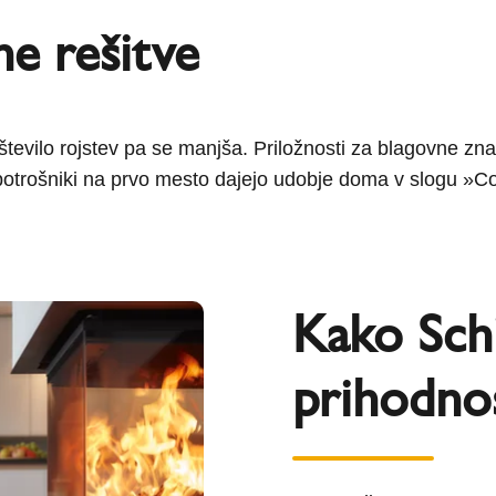
ne rešitve
, število rojstev pa se manjša. Priložnosti za blagovne zna
j potrošniki na prvo mesto dajejo udobje doma v slogu »
Kako Sch
prihodno