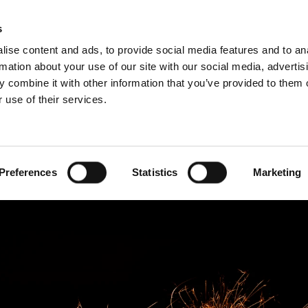
Schiedel Profi
Iska
s
ise content and ads, to provide social media features and to an
rmation about your use of our site with our social media, advertis
 combine it with other information that you’ve provided to them o
 use of their services.
a strokovnjake
angleščina)
Benelux (francoščina)
Bosna
Preferences
Statistics
Marketing
Francija
Litva
Poljska
Srbija
Švedska