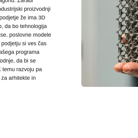
zagonu. Zaradi
ustrijski proizvodnji
o podjetje že ima 3D
o, da bo tehnologija
akse, poslovne modele
 podjetju si ves čas
našega programa
odnje, da bi se
. K temu razvoju pa
za arhitekte in