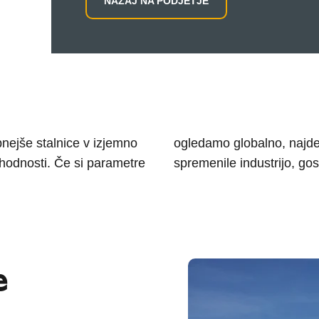
NAZAJ NA PODJETJE
bnejše stalnice v izjemno
cij, ki bodo korenito
ihodnosti. Če si parametre
spremenile industrijo, gos
e