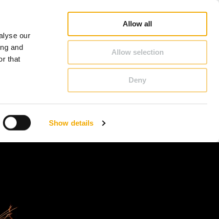
nje prodajnega svetovalca
Prospekti in brošure
Kariera
O Schiedlu
Slovenija
Allow all
alyse our
KONTAKT IN SVETOVANJE
ing and
Allow selection
r that
Deny
Benelux (nizozemščina)
Danska
Show details
Hrvaška
Madžarska
Romunija
Ukrajina
Švica