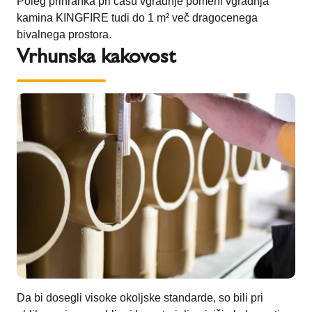
Poleg prihranka pri času vgradnje pomeni vgradnja
kamina KINGFIRE tudi do 1 m² več dragocenega
bivalnega prostora.
Vrhunska kakovost
Da bi dosegli visoke okoljske standarde, so bili pri