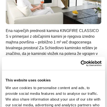
Ena največjih prednosti kamina KINGFIRE CLASSICO
S v primerjavi z običajnimi kamini je njegova izredno
majhna površina – približno 1 m² več dragocenega
bivalnega prostora! Za Schiedlovo kaminsko rešitev je
značilno, da je kaminski vložek na polena že vgrajen v
dimnik, zato ni potreben dodaten tlorisni prostor.
Kaminski sistem (dimnik + kaminski vložek = 1 sistem)
se z žerjavom namesti v fazi gradnje in je pripravljen za
takojšnjo uporabo.
This website uses cookies
Oblikovanje po meri
We use cookies to personalise content and ads, to
provide social media features and to analyse our traffic.
We also share information about your use of our site with
our social media, advertising and analytics partners who