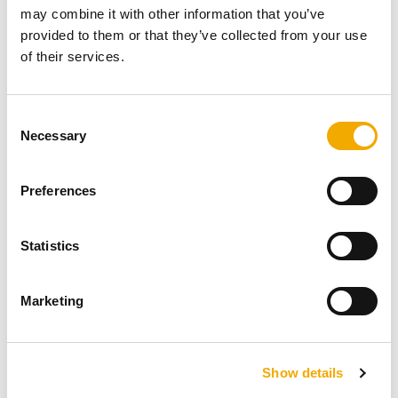
may combine it with other information that you’ve
provided to them or that they’ve collected from your use
of their services.
C
Necessary
o
n
s
Preferences
e
Druga pomembna prednost sistema KINGFIRE
n
CLASSICO S je, da je mogoče zunanjo oblogo
t
Statistics
prilagoditi individualnim oblikovnim zahtevam. Naj gre
S
za elegantne obloge iz keramike ali kamna, kot sta
e
Marketing
granit in marmor, ali preprosto za klasičen bel omet,
l
raznolikost izvedb je neomejena. Vsak končni izdelek je
e
oblikovno edinstven.
c
Enostavna uporaba
Show details
t
i