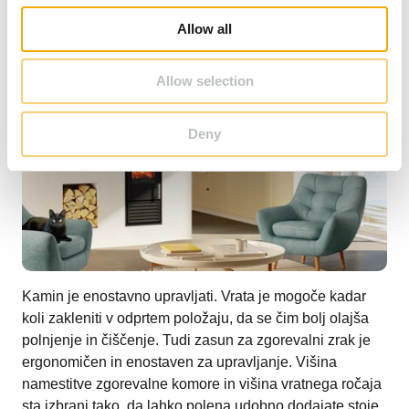
o
Allow all
n
Allow selection
Deny
Kamin je enostavno upravljati. Vrata je mogoče kadar
koli zakleniti v odprtem položaju, da se čim bolj olajša
polnjenje in čiščenje. Tudi zasun za zgorevalni zrak je
ergonomičen in enostaven za upravljanje. Višina
namestitve zgorevalne komore in višina vratnega ročaja
sta izbrani tako, da lahko polena udobno dodajate stoje,