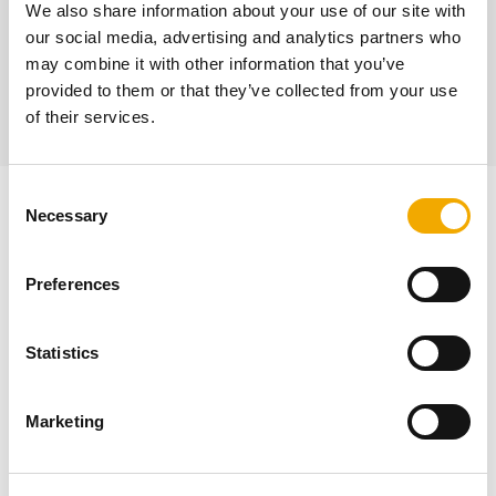
We also share information about your use of our site with
our social media, advertising and analytics partners who
SE PRODUKTER
may combine it with other information that you’ve
provided to them or that they’ve collected from your use
of their services.
C
Rum til varme og nærvær i haven
Necessary
o
n
s
Preferences
e
n
t
Statistics
S
e
Marketing
l
e
c