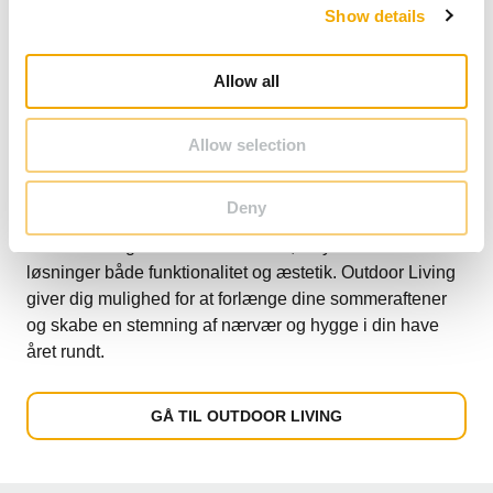
Show details
t
i
o
Allow all
n
Med Schiedels Outdoor Living produkter kan du skabe
Allow selection
et hyggeligt uderum, der samler familie og venner
omkring varmen. Uanset om du drømmer om en
Deny
udendørs pejs til kølige aftener eller et udendørs køkken
til madlavning under åben himmel, tilbyder vores
løsninger både funktionalitet og æstetik. Outdoor Living
giver dig mulighed for at forlænge dine sommeraftener
og skabe en stemning af nærvær og hygge i din have
året rundt.
GÅ TIL OUTDOOR LIVING