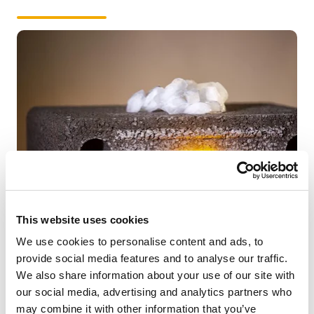
This website uses cookies
Skorstenselementerne
er lavet af isolerende pimpsten,
We use cookies to personalise content and ads, to
så selve skorstenen aldrig når høje temperaturer på
provide social media features and to analyse our traffic.
overfladen. Hvis røggastemperaturen ikke overstiger
We also share information about your use of our site with
400 grader C, er Schiedel ISOKERN Vent CE-mærket
our social media, advertising and analytics partners who
med 0-afstand til brændbart materiale.
may combine it with other information that you’ve