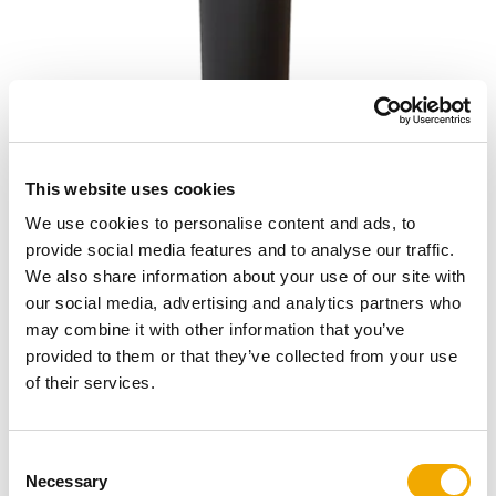
This website uses cookies
Permeter Air er et system, der er udviklet til nordiske
We use cookies to personalise content and ads, to
forhold og har gennemgået de strengeste tests hos
provide social media features and to analyse our traffic.
TUV i Tyskland. Permeter Air leveres med et inderrør i
We also share information about your use of our site with
syrefast rustfrit stål, og med en yderkappe i varmforzinket
our social media, advertising and analytics partners who
stål, samt en matsort, pulverlakeret overflade. Den
may combine it with other information that you’ve
kommer med et luftlag på 25 mm til tilførsel af
provided to them or that they’ve collected from your use
forbrændingsluft til pejsen.
of their services.
Tilpasset dine behov
C
Necessary
o