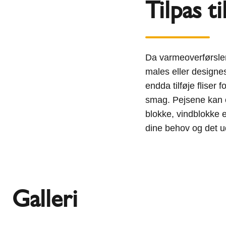
Tilpas t
Da varmeoverførslen
males eller design
endda tilføje fliser 
smag. Pejsene kan o
blokke, vindblokke el
dine behov og det u
Galleri