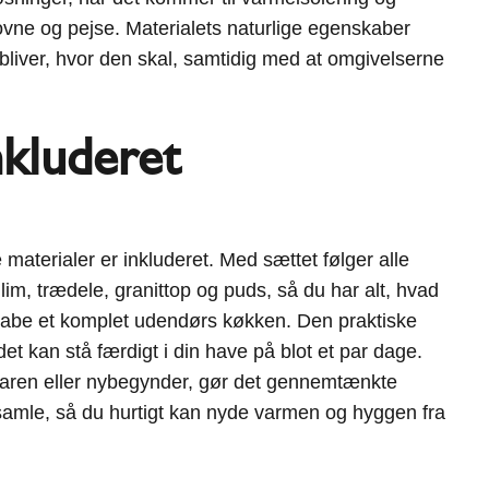
vne og pejse. Materialets naturlige egenskaber
rbliver, hvor den skal, samtidig med at omgivelserne
nkluderet
e materialer er inkluderet. Med sættet følger alle
im, trædele, granittop og puds, så du har alt, hvad
kabe et komplet udendørs køkken. Den praktiske
det kan stå færdigt i din have på blot et par dage.
faren eller nybegynder, gør det gennemtænkte
samle, så du hurtigt kan nyde varmen og hyggen fra