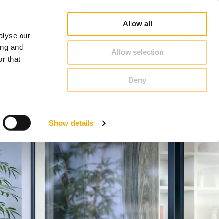
Schiedel Profi
Inspiration
Karriere
Om Schiedel
Danmark
Allow all
alyse our
KONTAKT & RÅDGIVNING
ing and
Allow selection
r that
Deny
Bosnien und Herzegowina
Finland
Show details
Letland
Rumænien
Slovenien
Tyskland