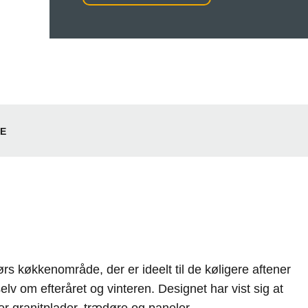
LE
 køkkenområde, der er ideelt til de køligere aftener
lv om efteråret og vinteren. Designet har vist sig at
er granitplader, trædøre og paneler.