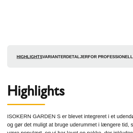
HIGHLIGHTS
VARIANTER
DETALJER
FOR PROFESSIONEL
Highlights
ISOKERN GARDEN S er blevet integreret i et udendørs
og gør det muligt at bruge uderummet i længere tid, se
være populært, og vi har lavet en pakke, der inkluder