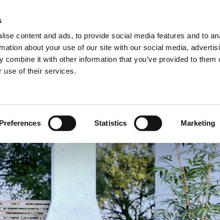
s
ise content and ads, to provide social media features and to an
rmation about your use of our site with our social media, advertis
 combine it with other information that you’ve provided to them o
 use of their services.
ervice
For professionelle
fransk)
Benelux (hollandsk)
Estland
Preferences
Statistics
Marketing
Kroatien
Polen
Slovakiet
Tjekkiet
Østrig