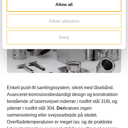
o
Allow all
n
Allow selection
Deny
Enkelt push-fit samlingssystem, sikret med låsebånd.
Avanceret korrosionsbestandigt design og konstruktion
bestående af lasersvejset inderrør i rustfrit stål 316L og
yderrør i rustfrit stål 304.
Der
kræves ingen
varmeisolering eller svejsearbejde på stedet.
Overfladetemperaturen er meget lav, og de praktiske