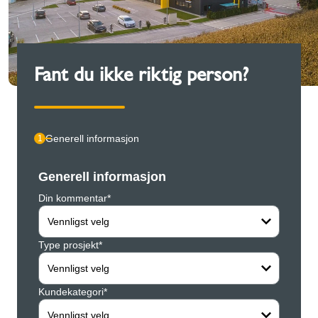
Fant du ikke riktig person?
Generell informasjon
1
Generell informasjon
Pers
Din kommentar*
Firma*
Vennligst velg
Type prosjekt*
Forna
Vennligst velg
Kundekategori*
Ettern
Vennligst velg