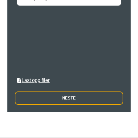
Adres
Postn
By
Last opp filer
NESTE