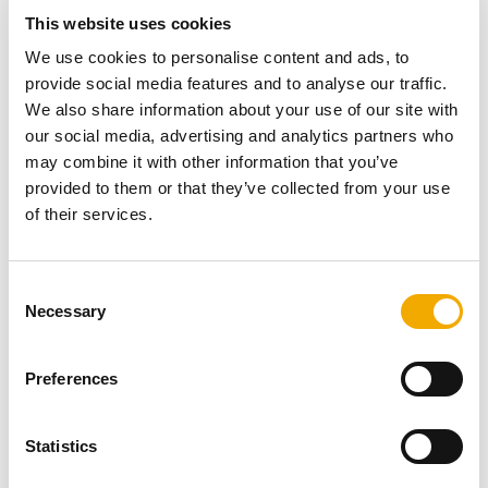
This website uses cookies
We use cookies to personalise content and ads, to
Helge Hanstensen
provide social media features and to analyse our traffic.
+47 916 400 18
We also share information about your use of our site with
helge.hanstensen@schiedel.com
our social media, advertising and analytics partners who
may combine it with other information that you’ve
provided to them or that they’ve collected from your use
of their services.
Distriktsjef Sør
C
Bjørn Stian Brusli
Necessary
o
+47 991 188 33
n
bjorn.brusli@schiedel.com
s
Preferences
e
n
t
Statistics
Distriktsjef Vest
S