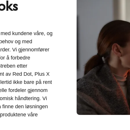
voks
n med kundene våre, og
s behov og med
rder. Vi gjennomfører
or å forbedre
treben etter
ent av Red Dot, Plus X
ertid ikke bare på rent
elle fordeler gjennom
omisk håndtering. Vi
 å finne den løsningen
 produktene våre