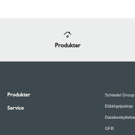
Produkter
Produkter
Schiedel Group
Etikk­hjelpelinje
Service
Databeskyttels
GFB