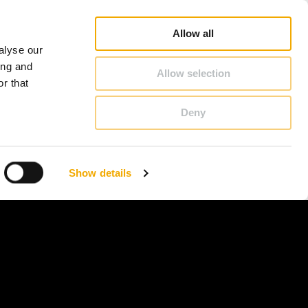
Database
Salgskonsulentsøk
Nyheter og artikler
Karriere
Om Schiedel
Norge
Allow all
alyse our
KONTAKT & RÅDGIVNING
ing and
Allow selection
r that
Deny
Benelux (nederlandsk)
Estland
Show details
Kroatia
Polen
Slovenia
Tsjekkia
Østerrike