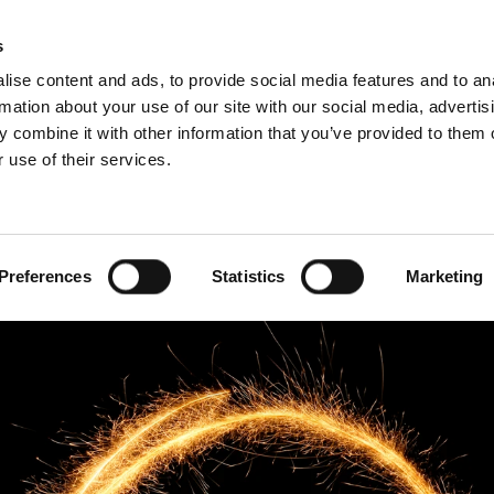
3D BIM-CAD 
s
ise content and ads, to provide social media features and to an
rmation about your use of our site with our social media, advertis
 combine it with other information that you’ve provided to them o
 use of their services.
undestøtte
For profesjonelle
fransk)
Benelux (nederlandsk)
Danmark
Preferences
Statistics
Marketing
Italia
Norge
Slovakia
Sverige
Ungarn