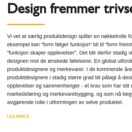
Design fremmer trivs
Vi vet at særlig produktdesign spiller en nøkkelrolle f
eksempel kan "form følger funksjon" bli til "form fremm
"funksjon skaper opplevelser". Det blir derfor stadig v
designen mot de ønskede følelsene. En global utfordr
produktdesignere og merkevarer. I de kommende åren
produktdesignere i stadig større grad bli pålagt å desi
opplevelser og sammenhenger - et krav som har sitt u
markedsføring og merkevarebygging, og som nå begy
avgjørende rolle i utformingen av selve produktet.
LES MER