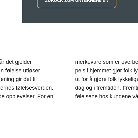
ZURÜCK ZUM UNTERNEHMEN
r det gjelder
 fra en koselig
n følelse utløser
 peisen egentlig se
ing gir det til
sse spørsmålene. I
ernes følelsesverden,
. Vi tenner de ønskede
de opplevelser. For en
følelsene hos kundene vå