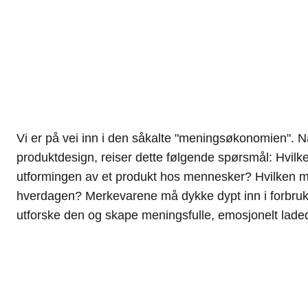
Vi er på vei inn i den såkalte "meningsøkonomien". Nå
merkevare som er overbevist om at den emosjonelle appellen
produktdesign, reiser dette følgende spørsmål: Hvilke
peis i hjemmet gjør folk lykkelige, betyr dette: Hvordan må
utformingen av et produkt hos mennesker? Hvilken men
ut for å gjøre folk lykkelige? Produktene våre gir svar på di
hverdagen? Merkevarene må dykke dypt inn i forbruk
dag og i fremtiden. Fremtidens design skaper følelser
utforske den og skape meningsfulle, emosjonelt lade