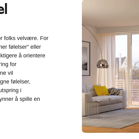
el
or folks velvære. For
er følelser" eller
iktigere å orientere
ing for
e vil
gne følelser,
tspring i
nner å spille en