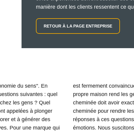
manière dont les clients ressentent ce q
RETOUR À LA PAGE ENTREPRISE
conomie du sens". En
 feu douillet dans sa
estions suivantes : quel
ie : "Qu'est-ce que la
 chez les gens ? Quel
embler exactement la
ont appelées à plonger
oduits apportent des
orer et à générer des
sign du futur crée des
ives. Pour une marque qui
émotions. Nous suscitons 