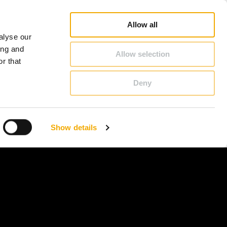
Boutique en ligne
Carrière
À propos de Schiedel
Benelux (Francophone)
Allow all
alyse our
CONTACT & CONSEILS
ing and
Allow selection
r that
Deny
Benelux (Néerlandophone)
Croatie
Show details
France
L'Autriche
Pologne
Slovaquie
Ukraine