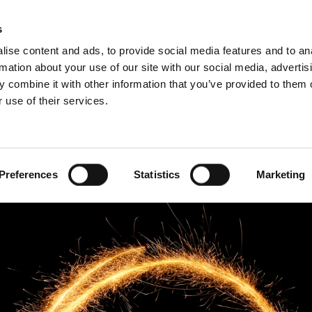
s
ise content and ads, to provide social media features and to an
rmation about your use of our site with our social media, advertis
 combine it with other information that you’ve provided to them o
 use of their services.
vice
Pour les professionnels
Anglais)
Benelux (Francophone)
Bulgarie
Preferences
Statistics
Marketing
Finlande
Italie
Norvège
e tchèque
Serbie
Suède