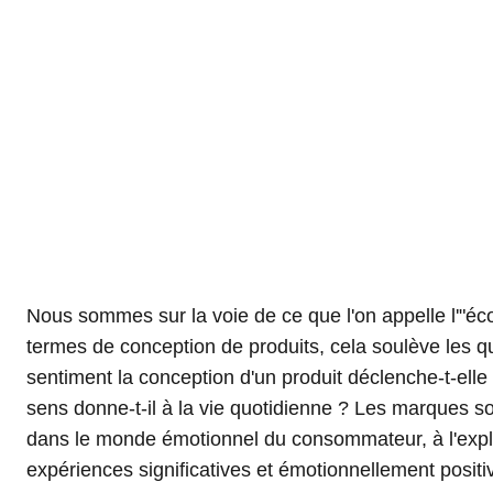
Nous sommes sur la voie de ce que l'on appelle l'"é
est fermement convaincue que l'attrait émotionnel d'un
termes de conception de produits, cela soulève les qu
propre maison rend les gens heureux, cela signif
sentiment la conception d'un produit déclenche-t-elle
cheminée doit avoir exactement ? À quoi doit ress
sens donne-t-il à la vie quotidienne ? Les marques s
cheminée pour rendre les gens heureux ? Nos pr
dans le monde émotionnel du consommateur, à l'expl
réponses à ces questions. Aujourd'hui et demain. Le de
expériences significatives et émotionnellement posit