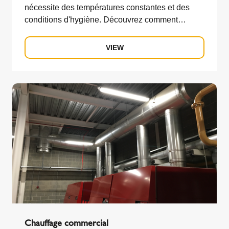
nécessite des températures constantes et des
conditions d'hygiène. Découvrez comment
Schiedel aide à concevoir et à fournir la bonne
solution de gaz de combustion pour les
VIEW
producteurs de denrées alimentaires.
Chauffage commercial