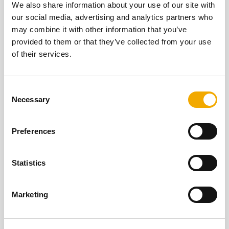
We also share information about your use of our site with
our social media, advertising and analytics partners who
may combine it with other information that you’ve
provided to them or that they’ve collected from your use
of their services.
Trouvez le produit qui vous convient !
C
Vous n'avez pas encore trouvé le bon produit ?
Necessary
o
Utilisez notre assistant en ligne pour trouver le
n
produit qui correspond à vos besoins.
s
Preferences
e
VOIR
n
t
Statistics
S
e
Marketing
l
e
c