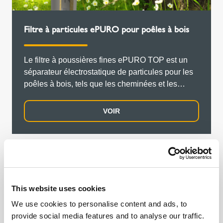
Filtre à particules ePURO pour poêles à bois
Le filtre à poussières fines ePURO TOP est un
séparateur électrostatique de particules pour les
poêles à bois, tels que les cheminées et les
poêles en faïence, mais aussi pour les systèmes
de chauffage central à bois/pellets jusqu'à 50 kW.
VOIR
This website uses cookies
We use cookies to personalise content and ads, to
provide social media features and to analyse our traffic.