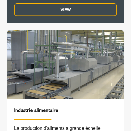
aidons les grands architectes, constructeurs et
installateurs à spécifier, concevoir et installer
VIEW
leurs systèmes de gaz de combustion pour le
chauffage résidentiel.
Industrie alimentaire
La production d'aliments à grande échelle