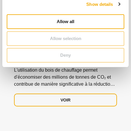
Show details
t
i
o
Allow all
n
Allow selection
Le chauffage au bois
Deny
L'utilisation du bois de chauffage permet
d'économiser des millions de tonnes de CO₂ et
contribue de manière significative à la réduction
des gaz à effet de serre.
VOIR