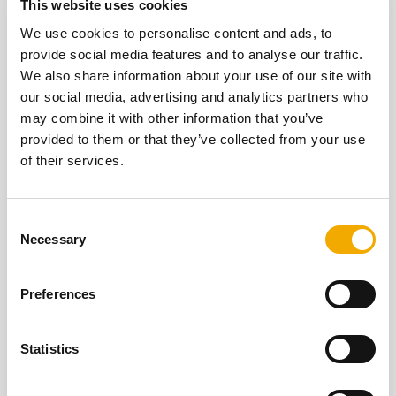
This website uses cookies
We use cookies to personalise content and ads, to
provide social media features and to analyse our traffic.
We also share information about your use of our site with
our social media, advertising and analytics partners who
may combine it with other information that you’ve
provided to them or that they’ve collected from your use
of their services.
ICS
C
Necessary
Le système d'évacuation des gaz de combustion
o
à double paroi en acier inoxydable avec isolation
n
thermique continue dans un design d'élément
s
Preferences
pratique. Convient à tous les combustibles.
e
n
VOIR
t
Statistics
S
e