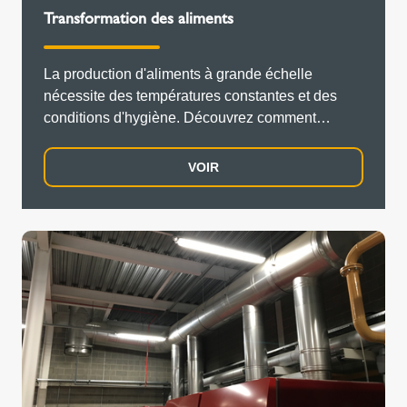
Transformation des aliments
La production d'aliments à grande échelle
nécessite des températures constantes et des
conditions d'hygiène. Découvrez comment
Schiedel aide à concevoir et à fournir la bonne
solution de gaz de combustion pour les
VOIR
producteurs de denrées alimentaires.