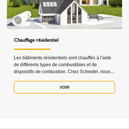
Chauffage résidentiel
Les bâtiments résidentiels sont chauffés à l'aide
de différents types de combustibles et de
dispositifs de combustion. Chez Schiedel, nous
aidons les grands architectes, constructeurs et
installateurs à spécifier, concevoir et installer
VOIR
leurs systèmes de gaz de combustion pour le
chauffage résidentiel.