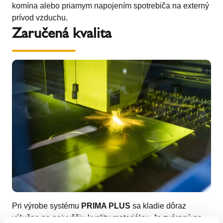
komína alebo priamym napojením spotrebiča na externý
prívod vzduchu.
Zaručená kvalita
Pri výrobe systému
PRIMA PLUS
sa kladie dôraz
výlučne na najvyššiu kvalitu materiálov. Je zváraný na