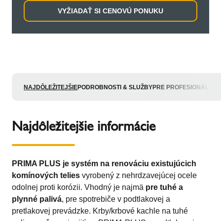
VYŽIADAŤ SI CENOVÚ PONUKU
NAJDÔLEŽITEJŠIE
PODROBNOSTI & SLUŽBY
PRE PROFESIONÁLOV
Najdôležitejšie informácie
PRIMA PLUS je systém na renováciu existujúcich
komínových telies
vyrobený z nehrdzavejúcej ocele
odolnej proti korózii. Vhodný je najmä
pre tuhé a
plynné palivá
, pre spotrebiče v podtlakovej a
pretlakovej prevádzke. Krby/krbové kachle na tuhé