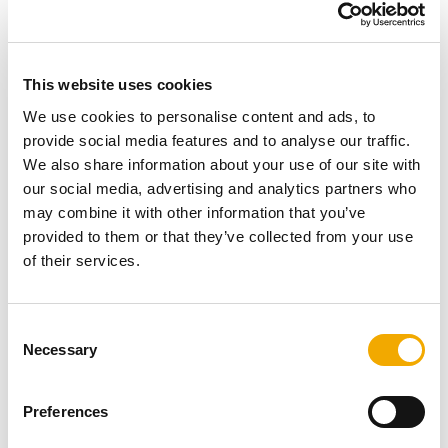
tupo a vyrobený
z nehrdzavejúcej ocele odolnej proti
korózii
. Poskytuje tak ochranu pred agresívnymi
kyselinami v spalinách, koróziou a je bezpečný pri
This website uses cookies
vyhorení sadzí. Vďaka vloženému tesneniu je systém
vhodný pre pretlakovú prevádzku
. Na funkčnosť
We use cookies to personalise content and ads, to
systému poskytujeme záruku 10 rokov.
provide social media features and to analyse our traffic.
Jednoduchá montáž
We also share information about your use of our site with
our social media, advertising and analytics partners who
may combine it with other information that you’ve
provided to them or that they’ve collected from your use
of their services.
C
Necessary
o
n
s
Preferences
e