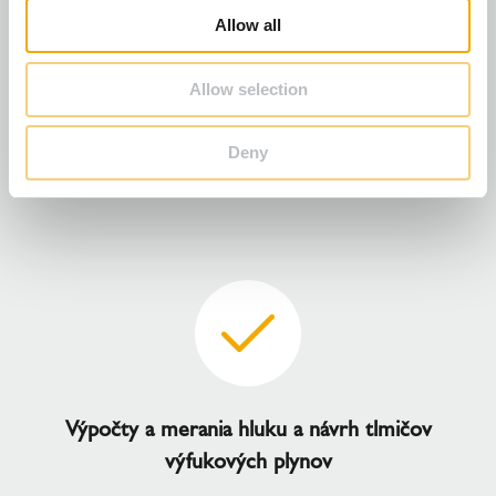
o
Allow all
n
Allow selection
Deny
Výkresy komponentov a výkresy vyhotovenia
Výpočty a merania hluku a návrh tlmičov
výfukových plynov