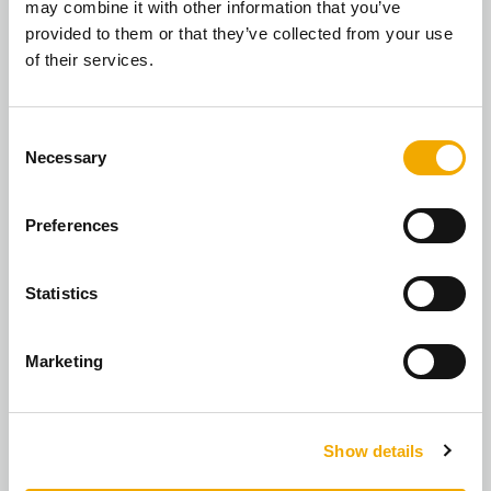
may combine it with other information that you’ve
provided to them or that they’ve collected from your use
of their services.
Príprava ponuky "one-stop shop
C
Necessary
o
n
s
Preferences
e
n
t
Statistics
S
e
Návrh priemeru prieduchov podľa STN EN
Marketing
l
13384-1/2
e
c
Show details
t
i