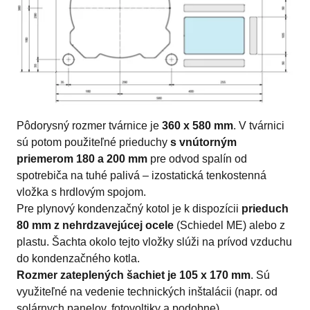
Pôdorysný rozmer tvárnice je
360 x 580 mm
. V tvárnici
sú potom použiteľné prieduchy
s vnútorným
priemerom 180 a 200 mm
pre odvod spalín od
spotrebiča na tuhé palivá – izostatická tenkostenná
vložka s hrdlovým spojom.
Pre plynový kondenzačný kotol je k dispozícii
prieduch
80 mm z nehrdzavejúcej ocele
(Schiedel ME) alebo z
plastu. Šachta okolo tejto vložky slúži na prívod vzduchu
do kondenzačného kotla.
Rozmer zateplených šachiet je 105 x 170 mm
. Sú
využiteľné na vedenie technických inštalácii (napr. od
solárnych panelov, fotovoltiky a podobne)