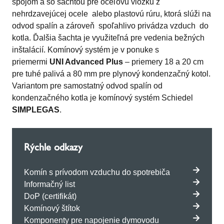
spojom a so šachtou pre oceľovú vložku z
nehrdzavejúcej ocele alebo plastovú rúru, ktorá slúži na
odvod spalín a zároveň spoľahlivo privádza vzduch do
kotla. Ďalšia šachta je využiteľná pre vedenia bežných
inštalácií. Komínový systém je v ponuke s
priemermi
UNI Advanced Plus
– priemery 18 a 20 cm
pre tuhé palivá a 80 mm pre plynový kondenzačný kotol.
Variantom pre samostatný odvod spalín od
kondenzačného kotla je komínový systém Schiedel
SIMPLEGAS
.
Rýchle odkazy
Komín s prívodom vzduchu do spotrebiča
Informačný list
DoP (certifikát)
Komínový štítok
Komponenty pre napojenie dymovodu