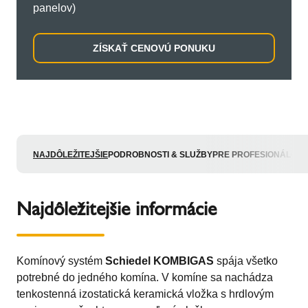
panelov)
ZÍSKAŤ CENOVÚ PONUKU
NAJDÔLEŽITEJŠIE
PODROBNOSTI & SLUŽBY
PRE PROFESIONÁLOV
Najdôležitejšie informácie
Komínový systém
Schiedel KOMBIGAS
spája všetko
potrebné do jedného komína. V komíne sa nachádza
tenkostenná izostatická keramická vložka s hrdlovým