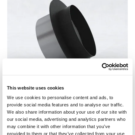
Vhodný pre interiérové viditeľné napojenie dymovodu z
This website uses cookies
čiernej dymovodovej hrubostennej rúry - má
We use cookies to personalise content and ads, to
vyčnievajúcu čiernu časť pre zasunutie čiernej
provide social media features and to analyse our traffic.
dymovodovej rúry do presahujúcej čiernej rozety.
We also share information about your use of our site with
Konštrukcia prvku zabezpečuje zodpovedajúcu
our social media, advertising and analytics partners who
dilatáciu. Tesnenie, ktoré je súčasťou dodávky
may combine it with other information that you’ve
zabezpečí utesnenie prestupu a zamedzí úniku spalín
provided to them or that they’ve collected from your use
alebo sadzí.