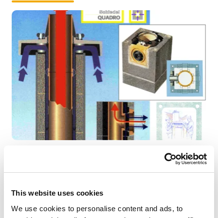
V súčasnosti s ohľadom na legislatívu EU dochádza pri
výmene starých plynových spotrebičov k inštalácii
kondenzačných kotlov na jestvujúce spalinové cesty
tvorené komínovým systémom Quadro.
This website uses cookies
We use cookies to personalise content and ads, to
Keďže tým dochádza k výmene spotrebiča a ku