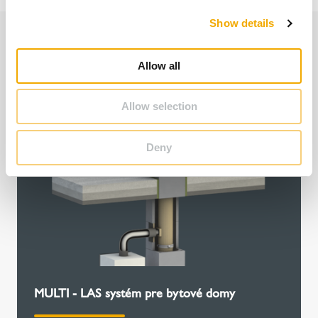
c
Show details
t
i
Ďalší zaujímavý obsah
o
Allow all
n
Allow selection
Deny
MULTI - LAS systém pre bytové domy