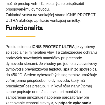
možné prestup veľmi ľahko a rýchlo prispôsobiť
pripojovanému dymovodu.
Základná vrstva na vonkajšej strane IGNIS PROTECT
ULTRA uľahčuje aplikáciu vonkajšej omietky.
Funkcionalita
Prestup stenou
IGNIS PROTECT ULTRA
je vyrobený
zo špeciálnej minerálnej vlny. Tá zabezpečuje ochranu
horľavých stavebných materiálov pri prechode
dymovodu stenami. Je vhodný pre jedno a viacvrstvový
dymovod s prevádzkovou teplotou spalín zo spotrebiča
do 450 °C. Sedem vyberateľných segmentov umožňuje
veľmi jemné prispôsobenie dymovodu, ktorý má
prechádzať cez prestup. Hliníková fólia na vnútornej
strane popisuje orientáciu prvku pri montáži a
samozrejme umožňuje napojenie parozábrany pre
zachovanie tesnosti stavby
aj v prípade vykonania