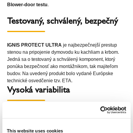
Blower-door testu
.
Testovaný, schválený, bezpečný
IGNIS PROTECT ULTRA
je najbezpečnejší prestup
stenou na pripojenie dymovodu ku kachliam a krbom.
Jedná sa o testovaný a schválený komponent, ktorý
ponúka bezpečnosť ako montážnikom, tak majiteľom
budov. Na uvedený produkt bolo vydané Európske
technické osvedčenie tzv. ETA.
Vysoká variabilita
IGNIS
PROTECT ULTRA
je monolitický prvok, ktorý pri
danej hrúbke steny umožňuje bez úpravy vykonať
prestup dymovodu s priemerom 110, 130, 150 a 180
This website uses cookies