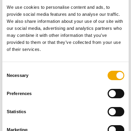
mm. Úprava pre konkrétny priemer sa vykoná vybratím
We use cookies to personalise content and ads, to
potrebného počtu kruhových segmentov v prestupe.
provide social media features and to analyse our traffic.
Vonkajší rozmer produktu je š=565 mm a v= 700 mm
We also share information about your use of our site with
Hrúbka sa volí v závislosti od hrúbky steny. K dispozícii
our social media, advertising and analytics partners who
je produkt od 150 do 600 mm v 50 mm rastri (150, 200,
may combine it with other information that you’ve
250, 300, 350, 400, 450, 500, 550, 600 mm)
provided to them or that they’ve collected from your use
of their services.
Galéria (obrázky a videá)
C
Necessary
o
n
DETAIL
s
Preferences
e
n
1
/
4
t
Statistics
S
e
Marketing