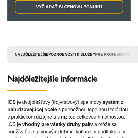
VYŽIADAŤ SI CENOVÚ PONUKU
NAJDÔLEŽITEJŠIE
PODROBNOSTI & SLUŽBY
PRE PROFESIONÁLOV
Najdôležitejšie informácie
ICS
je dvojplášťový (trojvrstvový) spalinový
systém z
nehrdzavejúcej ocele
s priebežnou tepelnou izoláciou
v praktickom dizajne a s nízkou celkovou hmotnosťou.
ICS je
vhodný pre všetky druhy palív
a môže sa
používať aj s plynovými krbmi , kotlami, v podtlaku aj v