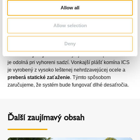
o
Allow all
n
Allow selection
Pri výrobe systému ICS sa kladie dôraz výlučne na
najvyššiu kvalitu materiálov a presnosť. Vnútorná rúra je
Deny
v celom rozsahu zváraná na tupo a
je vyrobená z
nehrdzavejúcej ocele
. Poskytuje ochranu proti korózii a
je odolná pri vyhoreni sadzí. Vonkajší plášť komína ICS
je vyrobený z vysoko leštenej nehrdzavejúcej ocele a
preberá statické zaťaženie
. Týmto spôsobom
zaručujeme, že systém bude fungovať dlhé desaťročia.
Ďalší zaujímavý obsah