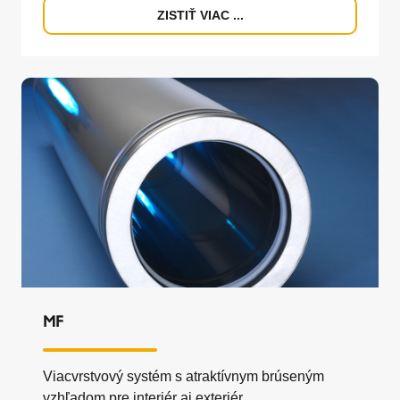
ZISTIŤ VIAC ...
MF
Viacvrstvový systém s atraktívnym brúseným
vzhľadom pre interiér aj exteriér.