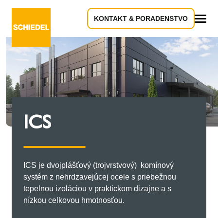
KONTAKT & PORADENSTVO
Všetko
ICS
ICS je dvojplášťový (trojvrstvový) komínový
systém z nehrdzavejúcej ocele s priebežnou
tepelnou izoláciou v praktickom dizajne a s
nízkou celkovou hmotnosťou.