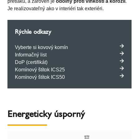
pretlaku, a zároveň je
odolný proti vlhkosti a korózii
.
Je realizovateľný ako v interiéri tak exteriéri.
Rýchle odkazy
Vyberte si kovový komín
Informačný list
DoP (certifikát)
Komínový štítok ICS25
Komínový štítok ICS50
Energeticky úsporný