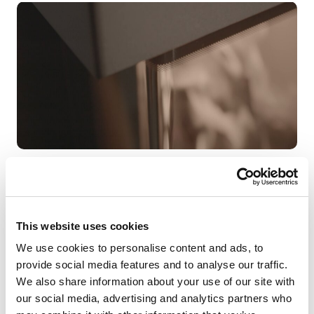
Mnohokrát ocenený dizajn krbu
KINGFIRE GRANDE
SC
presvedčí neobmedzeným výhľadom na oheň z
troch strán. V modernom bývaní so spojenou obývacou
izbou a kuchyňou sa tento systém dá ideálne použiť ako
This website uses cookies
estetický deliaci prvok miestnosti.
Dizajnový panel
We use cookies to personalise content and ads, to
krbovej vložky je k dispozícii v ľahko udržiavateľnej
provide social media features and to analyse our traffic.
čiernej práškovej farbe. Jednotka sa ľahko ovláda v stoji.
We also share information about your use of our site with
Inteligentný oheň
our social media, advertising and analytics partners who