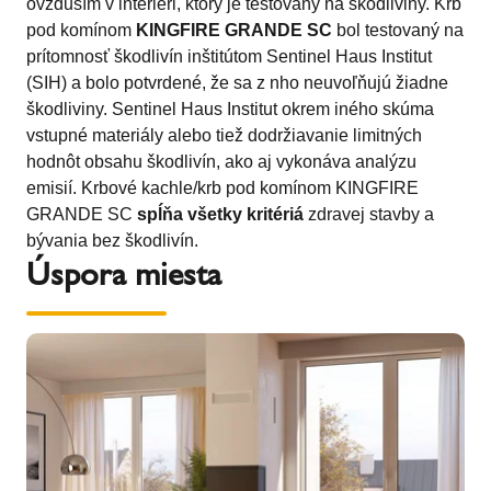
ovzduším v interiéri, ktorý je testovaný na škodliviny. Krb
pod komínom
KINGFIRE GRANDE SC
bol testovaný na
prítomnosť škodlivín inštitútom Sentinel Haus Institut
(SIH) a bolo potvrdené, že sa z nho neuvoľňujú žiadne
škodliviny. Sentinel Haus Institut okrem iného skúma
vstupné materiály alebo tiež dodržiavanie limitných
hodnôt obsahu škodlivín, ako aj vykonáva analýzu
emisií. Krbové kachle/krb pod komínom KINGFIRE
GRANDE SC
spĺňa všetky kritériá
zdravej stavby a
bývania bez škodlivín.
Úspora miesta