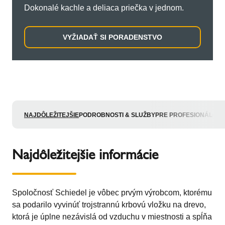
Dokonalé kachle a deliaca priečka v jednom.
VYŽIADAŤ SI PORADENSTVO
NAJDÔLEŽITEJŠIE
PODROBNOSTI & SLUŽBY
PRE PROFESIONÁLOV
Najdôležitejšie informácie
Spoločnosť Schiedel je vôbec prvým výrobcom, ktorému
sa podarilo vyvinúť trojstrannú krbovú vložku na drevo,
ktorá je úplne nezávislá od vzduchu v miestnosti a spĺňa