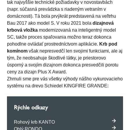
tak najvyššie technické požiadavky v novostavbách
(napr. súčasná prevádzka s riadeným vetraním v
domácnosti). Tá bola prvýkrát predstavená na veľtrhu
Bau 2017 ako model S. V roku 2021 bola
dizajnová
krbová vložka
modernizovaná na inteligentný model
SC, takže proces spaľovania možno teraz dokonca
pohodlne ovládať prostredníctvom aplikácie.
Krb pod
komínom
však nepresvedčí len svojimi funkciami, ale aj
tým, že neobsahuje škodlivé látky, je priestorovo
úsporný a svojím dizajnom dokonca presvedčili porotu
ceny za dizajn Plus X Award.
Zhrnuli sme pre vás všetky výhody nášho vykurovacieho
systému na drevo Schiedel KINGFIRE GRANDE:
Rýchle odkazy
Rohový krb KANTO
Oblý RONDO