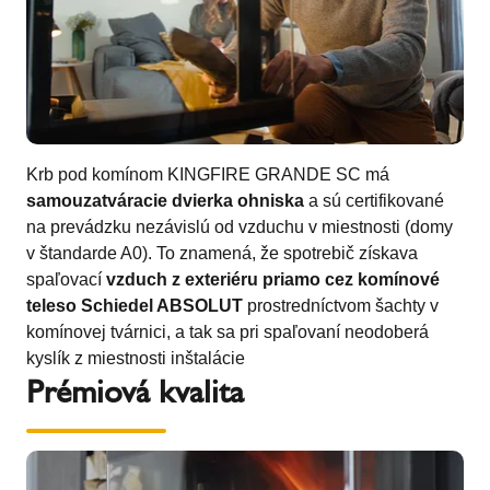
Krb pod komínom KINGFIRE GRANDE SC má
samouzatváracie dvierka ohniska
a sú certifikované
na prevádzku nezávislú od vzduchu v miestnosti (domy
v štandarde A0). To znamená, že spotrebič získava
spaľovací
vzduch z exteriéru priamo cez komínové
teleso Schiedel ABSOLUT
prostredníctvom šachty v
komínovej tvárnici, a tak sa pri spaľovaní neodoberá
kyslík z miestnosti inštalácie
Prémiová kvalita