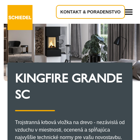
KONTAKT & PORADENSTVO
Všetko
KINGFIRE GRANDE
SC
Trojstranná krbová vložka na drevo - nezávislá od
vzduchu v miestnosti, ocenená a spĺňajúca
najvyššie technické normy pre vašu novostavbu.