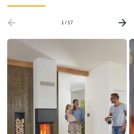
1
/
17