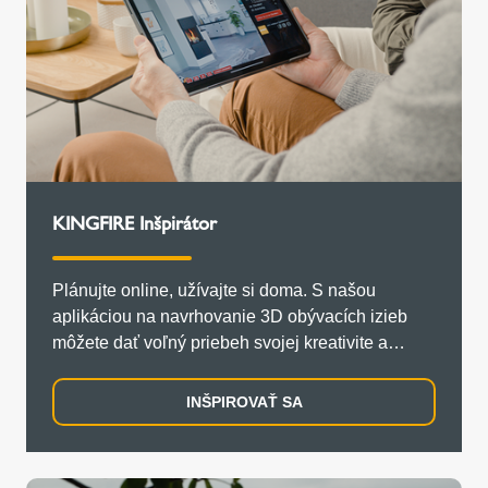
KINGFIRE Inšpirátor
Plánujte online, užívajte si doma. S našou
aplikáciou na navrhovanie 3D obývacích izieb
môžete dať voľný priebeh svojej kreativite a
naplánovať si obývaciu izbu s krbom/kachlami
hneď teraz.
INŠPIROVAŤ SA