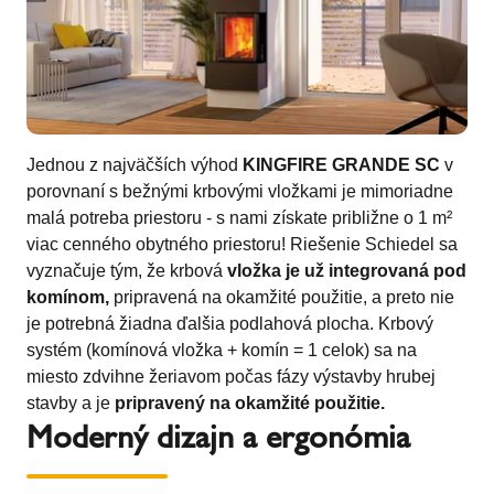
Jednou z najväčších výhod
KINGFIRE GRANDE SC
v
porovnaní s bežnými krbovými vložkami je mimoriadne
malá potreba priestoru - s nami získate približne o 1 m²
viac cenného obytného priestoru! Riešenie Schiedel sa
vyznačuje tým, že krbová
vložka je už integrovaná pod
komínom,
pripravená na okamžité použitie, a preto nie
je potrebná žiadna ďalšia podlahová plocha. Krbový
systém (komínová vložka + komín = 1 celok) sa na
miesto zdvihne žeriavom počas fázy výstavby hrubej
stavby a je
pripravený na okamžité použitie.
Moderný dizajn a ergonómia