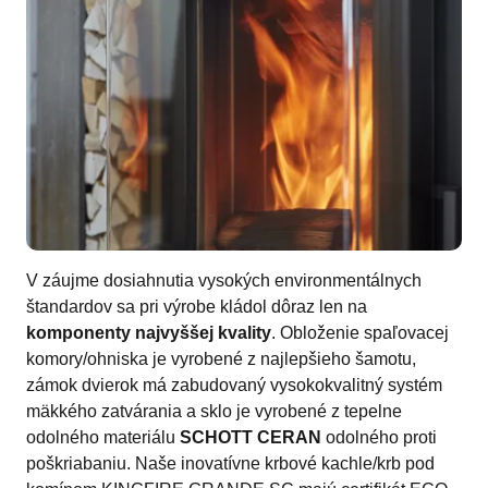
V záujme dosiahnutia vysokých environmentálnych
štandardov sa pri výrobe kládol dôraz len na
komponenty najvyššej kvality
. Obloženie spaľovacej
komory/ohniska je vyrobené z najlepšieho šamotu,
zámok dvierok má zabudovaný vysokokvalitný systém
mäkkého zatvárania a sklo je vyrobené z tepelne
odolného materiálu
SCHOTT CERAN
odolného proti
poškriabaniu. Naše inovatívne krbové kachle/krb pod