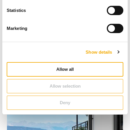
n
Galéria (obrázky a videá)
t
Statistics
S
e
Marketing
l
1
/
3
e
c
Show details
t
i
o
Allow all
n
Allow selection
Deny