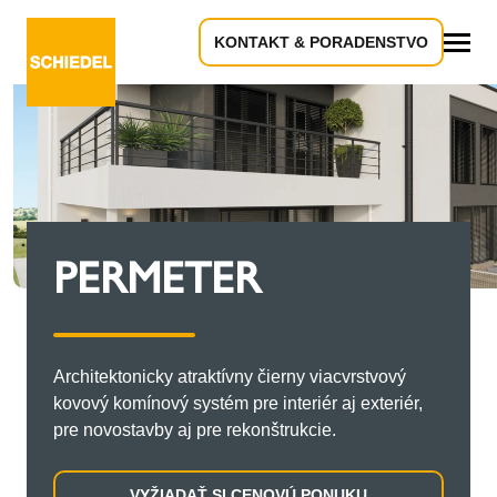
KONTAKT & PORADENSTVO
Všetko
PERMETER
Architektonicky atraktívny čierny viacvrstvový
kovový komínový systém pre interiér aj exteriér,
pre novostavby aj pre rekonštrukcie.
VYŽIADAŤ SI CENOVÚ PONUKU