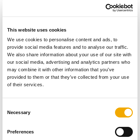
This website uses cookies
We use cookies to personalise content and ads, to
provide social media features and to analyse our traffic.
We also share information about your use of our site with
Pri výrobe komínového systému
PERMETER
sa pri
our social media, advertising and analytics partners who
výrobe kladie dôraz výlučne na najvyššiu kvalitu
may combine it with other information that you’ve
materiálov a presnosť. Preto je
montáž rýchla a
provided to them or that they’ve collected from your use
efektívna
. Po ukončenéí montáže je možné komín začať
of their services.
okamžite používať. To využijete predovšetkým pri
rekonštrukcii, kedy sa ako užívateľ neviete dočkať
zapálenia v krbových kachliach (napr. Schiedel
SIRIUS,
C
SARGAS, MIMAS
). Lebo s komínom a krbom, krbovými
Necessary
o
kachlami máte "
teplo a svetlo za každých okolností
".
n
s
Preferences
e