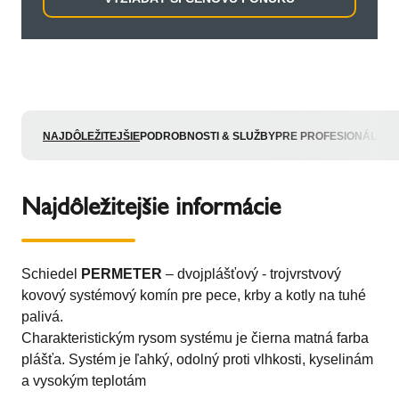
NAJDÔLEŽITEJŠIE
PODROBNOSTI & SLUŽBY
PRE PROFESIONÁLOV
Najdôležitejšie informácie
Schiedel
PERMETER
– dvojplášťový - trojvrstvový
kovový systémový komín pre pece, krby a kotly na tuhé
palivá.
Charakteristickým rysom systému je čierna matná farba
plášťa. Systém je ľahký, odolný proti vlhkosti, kyselinám
a vysokým teplotám