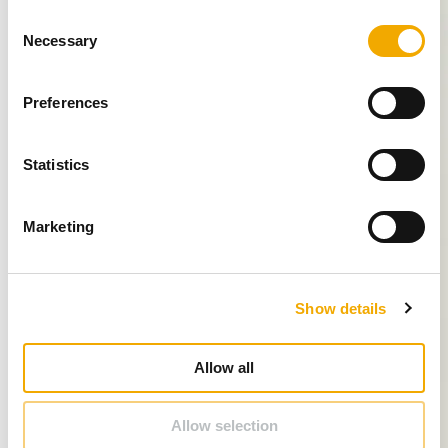
C
Necessary
o
n
s
Preferences
e
n
t
Statistics
S
e
Marketing
l
e
c
Show details
t
i
o
Allow all
n
Allow selection