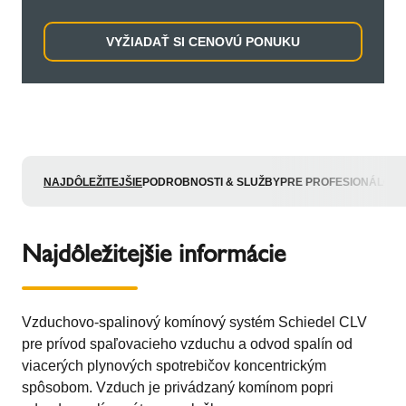
VYŽIADAŤ SI CENOVÚ PONUKU
NAJDÔLEŽITEJŠIE
PODROBNOSTI & SLUŽBY
PRE PROFESIONÁLOV
Najdôležitejšie informácie
Vzduchovo-spalinový komínový systém Schiedel CLV
pre prívod spaľovacieho vzduchu a odvod spalín od
viacerých plynových spotrebičov koncentrickým
spôsobom. Vzduch je privádzaný komínom popri