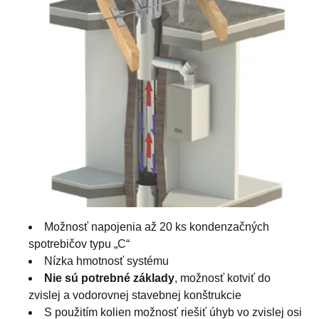
Možnosť napojenia až 20 ks kondenzačných
spotrebičov typu „C“
Nízka hmotnosť systému
Nie sú potrebné základy
, možnosť kotviť do
zvislej a vodorovnej stavebnej konštrukcie
S použitím kolien možnosť riešiť úhyb vo zvislej osi