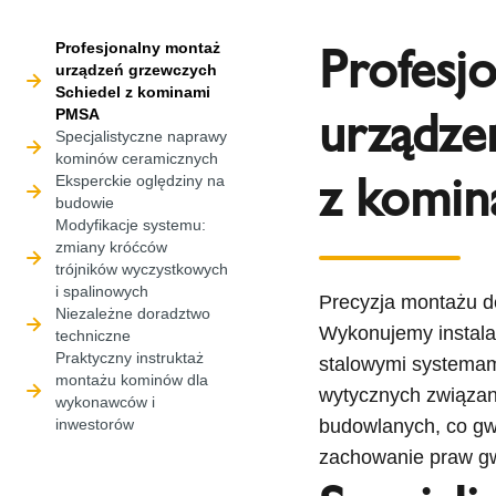
Profesj
Profesjonalny montaż
urządzeń grzewczych
Schiedel z kominami
urządze
PMSA
Specjalistyczne naprawy
kominów ceramicznych
z komi
Eksperckie oględziny na
budowie
Modyfikacje systemu:
zmiany króćców
trójników wyczystkowych
i spalinowych
Precyzja montażu d
Niezależne doradztwo
Wykonujemy instala
techniczne
Praktyczny instruktaż
stalowymi systema
montażu kominów dla
wytycznych związany
wykonawców i
inwestorów
budowlanych, co gw
zachowanie praw g