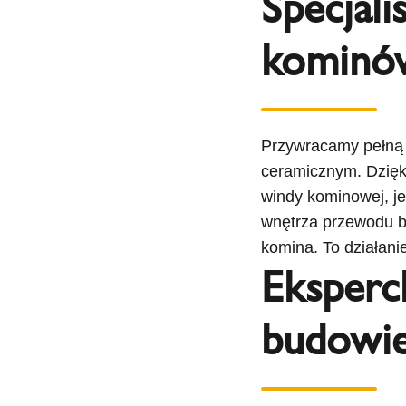
Specjal
kominów
Przywracamy pełną
ceramicznym. Dzięki
windy kominowej, j
wnętrza przewodu b
komina. To działani
Eksperc
budowi