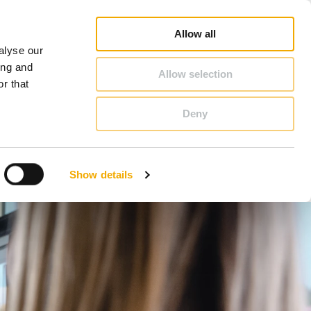
oradca Handlowy - Szukaj
Konfigurator kominowy
Kariera
O Schiedel
Polska
Allow all
alyse our
KONTAKT & PORADY
ing and
Allow selection
r that
Deny
Benelux (Holenderski)
Czechy
Show details
Francja
Polska
Szwecja
Wielka Brytania