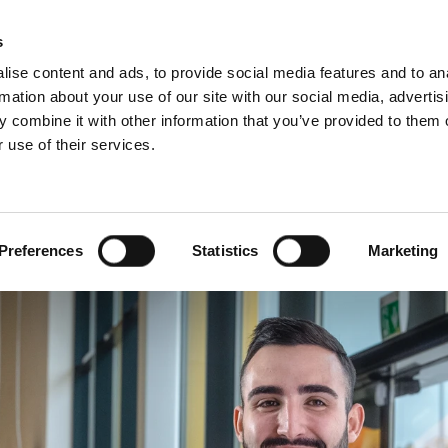
D
s
ise content and ads, to provide social media features and to an
rmation about your use of our site with our social media, advertis
 combine it with other information that you’ve provided to them o
 use of their services.
wis
Dla profesjonalistów
Angielski)
Benelux (Francuski)
Chorwacja
Preferences
Statistics
Marketing
Finlandia
Norwegia
Szwajcaria
Ukraina
Łotwa