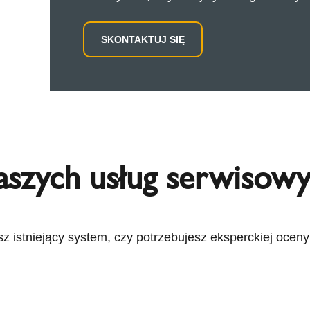
SKONTAKTUJ SIĘ
naszych usług serwisow
 istniejący system, czy potrzebujesz eksperckiej oceny t