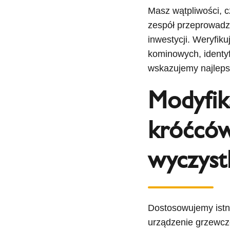
Masz wątpliwości, 
zespół przeprowadza
inwestycji. Weryfi
kominowych, identy
wskazujemy najleps
Modyfik
króćców
wyczyst
Dostosowujemy istn
urządzenie grzewcze