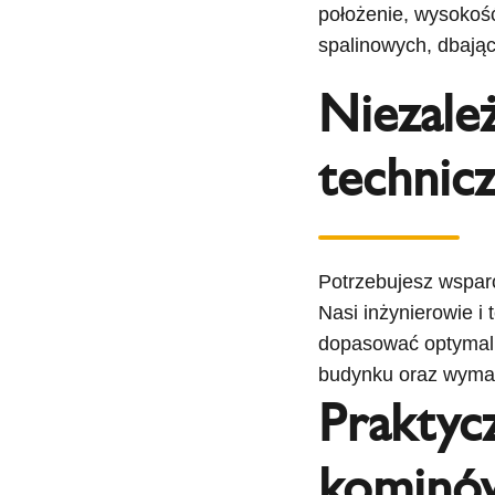
położenie, wysokość
spalinowych, dbając
Niezale
technic
Potrzebujesz wsparc
Nasi inżynierowie 
dopasować optymaln
budynku oraz wyma
Praktyc
kominó