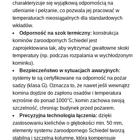
charakteryzuje się wyjątkową odpornością na
utlenianie i pełzanie, co pozwala jej pracować w
temperaturach nieosiągalnych dla standardowych
wkładów.
Odporność na szok termiczny:
konstrukcja
kominów żaroodpornych Schiedel jest
zaprojektowana tak, aby wytrzymać gwałtowne skoki
temperatury (np. podczas rozpalania w wychłodzonym
kominku).
Bezpieczeństwo w sytuacjach awaryjnych:
systemy te są certyfikowane na odporność na pożar
sadzy (klasa G). Oznacza to, że nawet jeśli wewnątrz
komina dojdzie do zapłonu osadów i temperatura
wzrośnie do ponad 1000°C, komin zachowa swoją
szczelność, chroniąc budynek przed pożarem.
Precyzyjna technologia łączenia:
dzięki
zastosowaniu kielichów o głębokości min. 50 mm,
elementy systemu żaroodpornego Schiedel tworzą
stabilną i szczelną kolumnę, która kompensuje