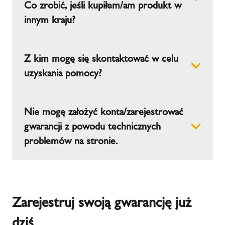
Co zrobić, jeśli kupiłem/am produkt w
innym kraju?
Możesz zarejestrować każdy produkt Schiedel,
Z kim mogę się skontaktować w celu
który jest dostepny w rozwijanym menu. Są to
produkty obecnie dostępne do przesłania
uzyskania pomocy?
formularza gwarancyjnego online.
Jeśli kupiłeś/aś produkt w innym kraju, wgarancję
Nasz system internetowy ułatwia rejestrację i
możesz zarejestrować tylko w tym kraju.
Nie mogę założyć konta/zarejestrować
zarządzanie gwarancją oraz zgałasznie
reklamacji. Jeśli jednak z jakiegoś powodu
gwarancji z powodu technicznych
potrzebujesz pomocy, skontaktuj się z nami
problemów na stronie.
poprzez wiadomość e-mail:
marketing.pl@schiedel.com.
W przypadku problemów technicznych strony
prosimy o kontakt na: marketing.pl@schiedel.com
Zarejestruj swoją gwarancję już
dziś