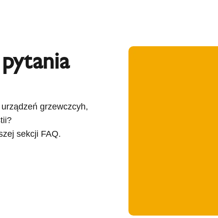
 pytania
 urządzeń grzewczcyh,
tii?
zej sekcji FAQ.