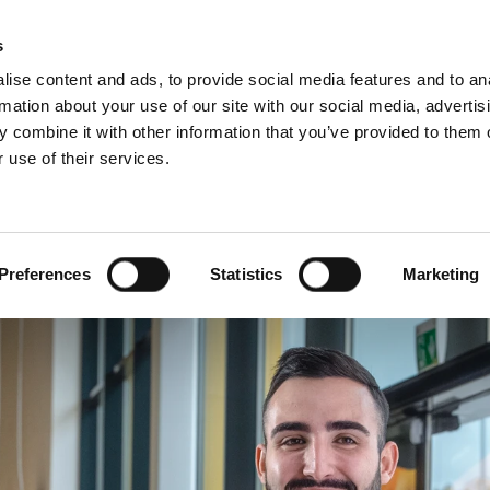
D
s
ise content and ads, to provide social media features and to an
rmation about your use of our site with our social media, advertis
 combine it with other information that you’ve provided to them o
 use of their services.
wis
Dla profesjonalistów
Angielski)
Benelux (Francuski)
Bułgaria
Preferences
Statistics
Marketing
Estonia
Niemcy
Serbia
Słowenia
Włochy