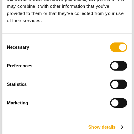
montażowego.
may combine it with other information that you’ve
Adapter montażowy do nasady
provided to them or that they’ve collected from your use
of their services.
hybrydowej Schiedel Fenko
C
Necessary
o
Adapter montażowy do nasady hybrydowej
Schiedel
n
Fenko
, przeznaczony jest dla pustaków wentylacyjnych
s
Schiedel
o przekroju 100 x 160 i 120 x 170.
Preferences
e
ZOBACZ WIĘCEJ
n
Przykłady
t
Statistics
S
e
Marketing
l
e
c
Show details
t