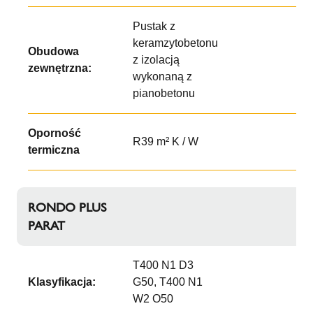
Pustak z
keramzytobetonu
Obudowa
z izolacją
zewnętrzna:
wykonaną z
pianobetonu
Oporność
R39 m² K / W
termiczna
RONDO PLUS
PARAT
T400 N1 D3
Klasyfikacja:
G50, T400 N1
W2 O50