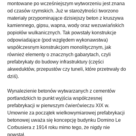
montowane po wcześniejszym wytworzeniu jest znana
od czasów rzymskich. Już w starożytności tworzono
materiały przypominające dzisiejszy beton z kruszywa
kamiennego, gipsu, wapna, wody oraz wezuwiańskich
popiołów wulkanicznych. Tak powstały konstrukcje
odpowiadające (pod względem wykonawstwa)
współczesnym konstrukcjom monolitycznym, jak
również elementy o znacznych gabarytach, czyli
prefabrykaty do budowy infrastruktury (części
akweduktów, przepustów czy tuneli, które przetrwały do
dziś).
Wynalezienie betonów wytwarzanych z cementów
portlandzkich to punkt wyjścia współczesnej
prefabrykacji w pierwszym ćwierćwieczu XIX w.
Umownie za początek wielkowymiarowej prefabrykacji
betonowej uważa się koncepcję budynku Domino Le
Corbusiera z 1914 roku mimo tego, że nigdy nie
powstał.