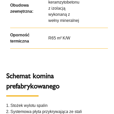
keramzytobetonu
Obudowa
z izolacją
zewnętrzna:
wykonaną z
wełny mineralnej
Oporność
R65 m² K/W
termiczna
Schemat komina
prefabrykowanego
Stożek wylotu spalin
Systemowa płyta przykrywająca ze stali