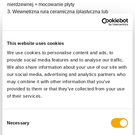
nierdzewnej + mocowanie płyty
Wewnętrzna rura ceramiczna (plastyczna lub
izostatyczna)
Zewnętrzna obudowa z pustaka keramzytowego
Uchwyt kominowy
Dodatkowe drzwiczki rewizyjne
This website uses cookies
Zbrojenie konstrukcyjne – sztywne połączenie
We use cookies to personalise content and ads, to
śrubowe
provide social media features and to analyse our traffic.
Adapter przyłączeniowy
We also share information about your use of our site with
Blendy przyłączeniowe
our social media, advertising and analytics partners who
Drzwiczki rewizyjne
may combine it with other information that you’ve
Odpływ kondensatu
provided to them or that they’ve collected from your use
of their services.
Prefabrykacja to wytwarzanie wielkowymiarowych
elementów budowlanych (sposobem przemysłowym)
poza miejscem budowy. Gotowe elementy są
C
dostarczane na budowę, gdzie od razu mogą być
Necessary
o
zamontowane, co znacznie przyspiesza proces całej
n
inwestycji. Elementy, które mogą być prefabrykowane to