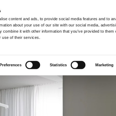
D
s
ise content and ads, to provide social media features and to an
rmation about your use of our site with our social media, advertis
 combine it with other information that you’ve provided to them o
 use of their services.
wis
Dla profesjonalistów
Angielski)
Benelux (Francuski)
Chorwacja
Preferences
Statistics
Marketing
Finlandia
Norwegia
Szwajcaria
Ukraina
Łotwa