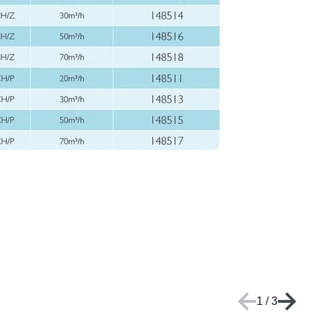
1
/
3