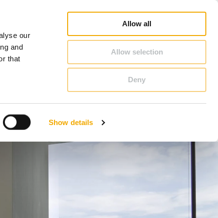
oradca Handlowy - Szukaj
Konfigurator kominowy
Kariera
O Schiedel
Polska
Allow all
alyse our
KONTAKT & PORADY
ing and
Allow selection
r that
Deny
Benelux (Holenderski)
Czechy
Show details
Francja
Polska
Szwecja
Wielka Brytania