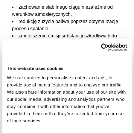
zachowanie stabilnego ciągu niezależnie od
warunków atmosferycznych.
redukcję zużycia paliwa poprzez optymalizację
procesu spalania.
zmniejszenie emisji substancji szkodliwych do
atmosfery.
Bezpieczne odprowadzanie spalin z
układów kogeneracyjnych
This website uses cookies
We use cookies to personalise content and ads, to
Kogeneracja to przyszłość efektywnej energetyki.
provide social media features and to analyse our traffic.
Odprowadzanie spalin z układów kogeneracyjnych
We also share information about your use of our site with
wiąże się z koniecznością radzenia sobie z wysokim
our social media, advertising and analytics partners who
ciśnieniem gazów spalinowych. Systemy Schiedel są
may combine it with other information that you’ve
przygotowane na:
provided to them or that they’ve collected from your use
pracę w nadciśnieniu rzędu 5000 Pa,
of their services.
tłumienie hałasu generowanego przez jednostki,