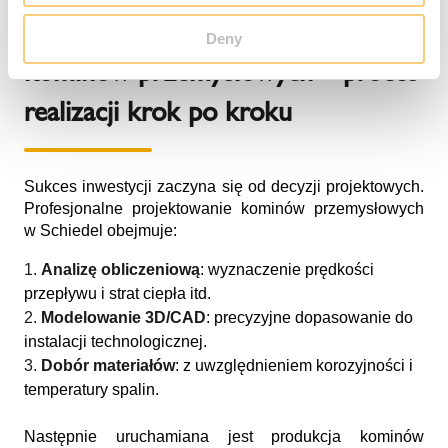
Projektowanie i produkcja
Deny
kominów przemysłowych – proces
realizacji krok po kroku
Sukces inwestycji zaczyna się od decyzji projektowych.
Profesjonalne projektowanie kominów przemysłowych
w Schiedel obejmuje:
Analizę obliczeniową
: wyznaczenie prędkości
przepływu i strat ciepła itd.
Modelowanie 3D/CAD
: precyzyjne dopasowanie do
instalacji technologicznej.
Dobór materiałów
: z uwzględnieniem korozyjności i
temperatury spalin.
Następnie uruchamiana jest produkcja kominów