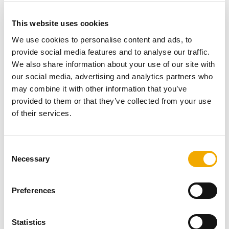
Nos produits sont attrayants, clairs, durables et
sophistiqués.
This website uses cookies
Nous communiquons de manière claire, simple et
We use cookies to personalise content and ads, to
efficace.
provide social media features and to analyse our traffic.
We also share information about your use of our site with
our social media, advertising and analytics partners who
may combine it with other information that you’ve
Plus de temps entre vos quatre
provided to them or that they’ve collected from your use
murs
of their services.
C
Necessary
o
n
s
Preferences
e
n
t
Statistics