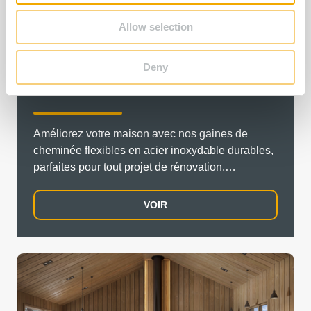
Allow selection
Deny
Cheminées flexibles
Améliorez votre maison avec nos gaines de
cheminée flexibles en acier inoxydable durables,
parfaites pour tout projet de rénovation.
Garantissez la sécurité et l'efficacité avec une
solution conçue pour résister aux températures
VOIR
élevées et à la corrosion.