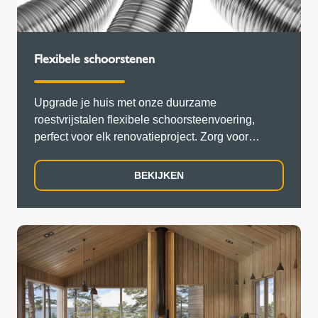
Flexibele schoorstenen
Upgrade je huis met onze duurzame
roestvrijstalen flexibele schoorsteenvoering,
perfect voor elk renovatieproject. Zorg voor
veiligheid en efficiëntie met een oplossing die
bestand is tegen hoge temperaturen en corrosie.
BEKIJKEN