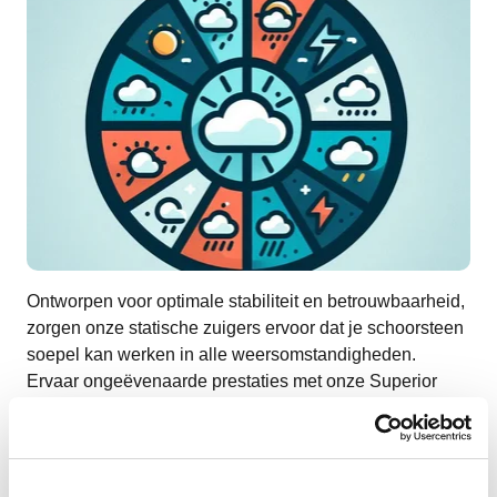
Ontworpen voor optimale stabiliteit en betrouwbaarheid,
zorgen onze statische zuigers ervoor dat je schoorsteen
soepel kan werken in alle weersomstandigheden.
Ervaar ongeëvenaarde prestaties met onze Superior
statische zuigers, zorgvuldig ontworpen om regen,
opwaartse luchtstromen, zijwind en tocht af te buigen.
Als bescherming tegen hevige regen, bieden onze
standaard statische zuigers met kap de veerkracht en