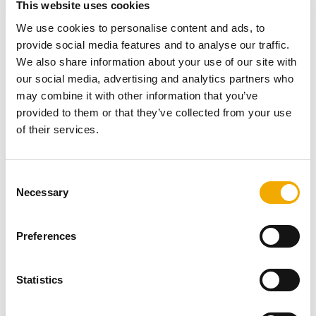
This website uses cookies
duurzaamheid die u nodig hebt. Vertrouw op traditionele
We use cookies to personalise content and ads, to
technologie om uw schoorsteen naadloos te laten
provide social media features and to analyse our traffic.
werken, ongeacht de weersomstandigheden.
Beschermen tegen wind
We also share information about your use of our site with
our social media, advertising and analytics partners who
may combine it with other information that you’ve
provided to them or that they’ve collected from your use
of their services.
C
Necessary
o
n
s
Preferences
e
n
t
Statistics
S
De Superior editie statische zuiger zorgt voor een
e