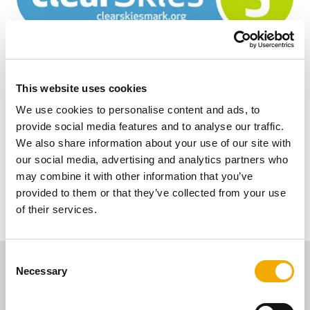
This website uses cookies
De Sargas kachels van Schiedel staan voor
We use cookies to personalise content and ads, to
toekomstbestendig verwarmen. Met een hoog
provide social media features and to analyse our traffic.
rendement en lage uitstoot hebben ze een ClearSkies
We also share information about your use of our site with
Level 5 certificering en zijn ze vrijgesteld van DEFRA.
our social media, advertising and analytics partners who
Dit betekent dat ze voldoen aan strenge eco-normen en
may combine it with other information that you’ve
nog vele jaren gebruikt kunnen worden, waardoor ze
provided to them or that they’ve collected from your use
een duurzame en milieuvriendelijke
of their services.
verwarmingsoplossing vormen.
C
Necessary
o
Prijzen en certificaten
n
s