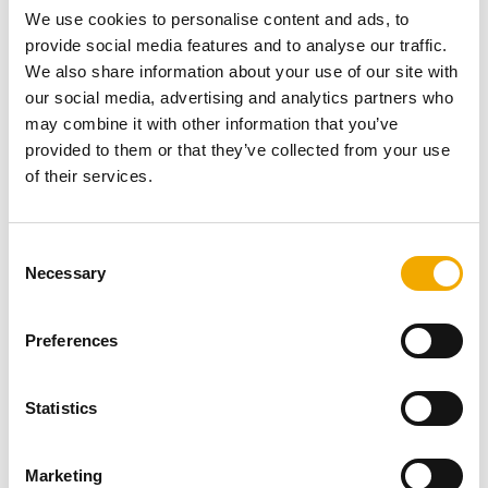
We use cookies to personalise content and ads, to
provide social media features and to analyse our traffic.
We also share information about your use of our site with
our social media, advertising and analytics partners who
may combine it with other information that you’ve
provided to them or that they’ve collected from your use
of their services.
C
Necessary
o
n
De mariene sector wordt gestimuleerd om duurzamer te
s
worden. Dit streven naar duurzaamheid gaat gepaard
Preferences
e
met de economische ontwikkeling van nieuwe
n
apparaten. De sector overweegt duurzamere
t
Statistics
brandstoffen zoals waterstof, methanol, HVO (hdyro
S
treated vegetable oil) en ammoniak voor motoren.
e
Schiedel CoE werkt tijdens deze duurzame transitie
Marketing
l