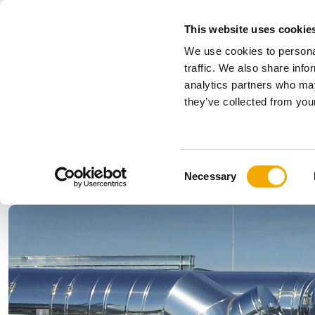
This website uses cookie
We use cookies to personal
Alle
traffic. We also share info
analytics partners who may
Kies uw land
they’ve collected from your
Producten
Toepassingen & Industrie
Het bedrijf
Onze geschiedenis
Benelux (Engels)
Benelux (
C
Nieuws, pers en evenementen
Bosnië
Bulgarije
Necessary
o
Estland
Finland
n
Hongarije
Italië
s
Litouwen
Noorweg
e
n
Polen
Roemeni
t
Slowakije
Tsjechisc
S
e