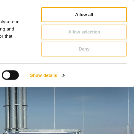
Online Shop
Carrière
Over Schiedel
Benelux (Nederlandstalig)
Allow all
alyse our
CONTACT & ADVIES
ing and
Allow selection
r that
Deny
Benelux (Nederlandstalig)
Duitsland
Show details
Groot Brittanië
Letland
Oostenrijk
Slovenië
Zwitserland