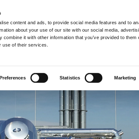
s
ise content and ads, to provide social media features and to an
rmation about your use of our site with our social media, advertis
 combine it with other information that you’ve provided to them o
 use of their services.
ën
Service
Voor professionals
Franstalig)
Benelux (Nederlands)
Denemarken
Preferences
Statistics
Marketing
Frankrijk
Kroatië
en
Oekraïne
ë
Servië
he Republiek
Zweden