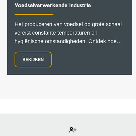
Voedselverwerkende industrie
Het produceren van voedsel op grote schaal
vereist constante temperaturen en
hygiënische omstandigheden. Ontdek hoe
Schiedel helpt bij het engineeren en leveren
van de juiste rookgasoplossing voor
BEKIJKEN
voedselproducenten.