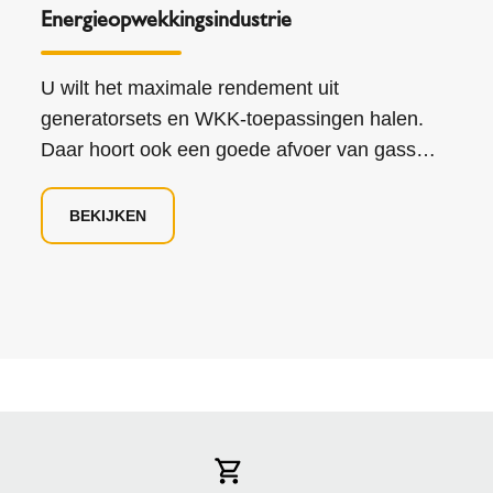
Energieopwekkingsindustrie
U wilt het maximale rendement uit
generatorsets en WKK-toepassingen halen.
Daar hoort ook een goede afvoer van gassen
en andere emissies bij. Terwijl architecten en
gebouweigenaren niet geïnteresseerd zijn in
BEKIJKEN
uitlaten en vervelende installatieprocessen.
Bij Schiedel kunnen we u helpen de perfecte
uitlaatoplossing te ontwerpen!