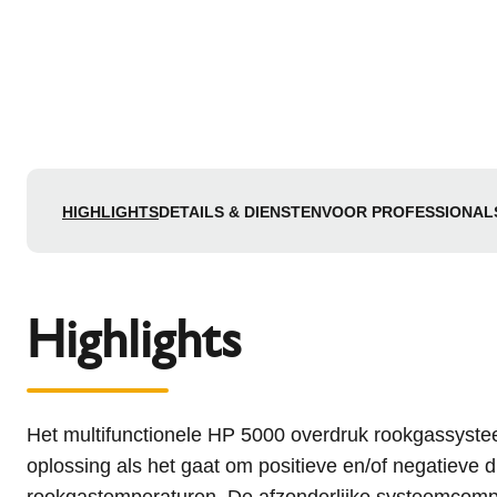
HIGHLIGHTS
DETAILS & DIENSTEN
VOOR PROFESSIONAL
Highlights
Het multifunctionele HP 5000 overdruk rookgassystee
oplossing als het gaat om positieve en/of negatieve 
rookgastemperaturen. De afzonderlijke systeemcompo