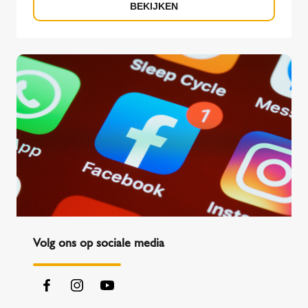
oplossingen ontwikkeld voor jouw leven.
BEKIJKEN
Volg ons op sociale media