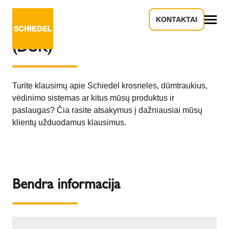
KONTAKTAI
Dažniausiai užduodami klausimai
Viskas
(DUK)
Turite klausimų apie Schiedel krosneles, dūmtraukius,
vėdinimo sistemas ar kitus mūsų produktus ir
paslaugas? Čia rasite atsakymus į dažniausiai mūsų
klientų užduodamus klausimus.
Bendra informacija