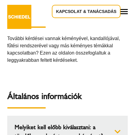
KAPCSOLAT & TANÁCSADÁS
Gyakran ismételt kérdések - GYIK
Összes
További kérdései vannak kéményével, kandallójával,
fűtési rendszerével vagy más kéményes témákkal
kapcsolatban? Ezen az oldalon összefoglaltuk a
leggyakrabban feltett kérdéseket.
Általános információk
Melyiket kell előbb kiválasztani: a