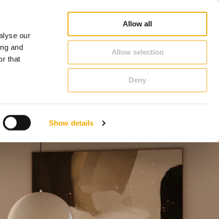
chiedel Profi
Webshop
Kandalló inspirátor
Karrier
Schiedelről
Magyarország
Allow all
alyse our
KAPCSOLAT & TANÁCSADÁS
ing and
Allow selection
r that
Deny
Benelux (holland)
Dánia
Show details
Lengyelország
Nagy-Britannia
Románia
Szlovákia