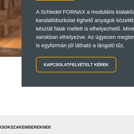
A Schiedel FORNAX a moduláris kialakít
kandallóburkolat éghető anyagok közelébe
készült falak mellett is elhelyezhető. Miv
sarokban elhelyezve. Az ügyesen megterv
is egyformán jól látható a lángoló tűz.
KAPCSOLATFELVÉTELT KÉREK
ÁSOK
SZAKEMBEREKNEK