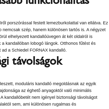
lről porszórással festett lemezburkolattal van ellátva. Ez
o nemcsak szép, hanem különösen tartós is. A négyzet
örül elhelyezett kandallóüvegen át két oldalról is
 a kandallóban lobogó lángok. Otthonos fűtést és
yt ad a Schiedel FORNAX kandalló.
gi távolságok
ejleszett, moduláris kandalló megoldásnak az egyik
ajdonsága az éghető anyagoktól való minimális
 A kandallóbetét nem igényel biztonsági távolságot
alaktól sem, ami különösen rugalmas és