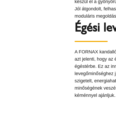
készül el a gyönyör
Jól átgondolt, felha
moduláris megoldás
Égési le
A FORNAX kandallóbe
azt jelenti, hogy az
égéstérbe. Ez az i
levegőminőséghez já
szigetelt, energiah
minőségének veszél
kéménnyel ajánljuk.