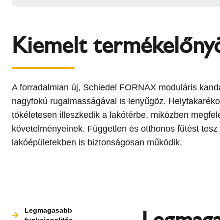
Kiemelt termékelőny
A forradalmian új, Schiedel FORNAX moduláris kanda
nagyfokú rugalmasságával is lenyűgöz. Helytakaréko
tökéletesen illeszkedik a lakótérbe, miközben megfe
követelményeinek. Független és otthonos fűtést tesz l
lakóépületekben is biztonságosan működik.
Legmaga
Legmagasabb