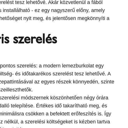
elést tesz lehetővé. Akár közvetlenül a fából
is installálható - ez egy nagyszerű előny, amely
hetőséget nyit meg, és jelentősen megkönnyíti a
s szerelés
 pontos szerelés: a modern lemezburkolat egy
költség- és időtakarékos szerelést tesz lehetővé. A
epattintásával az egyes részek könnyedén, szinte
zeilleszthetők.
 szerelési módszernek köszönhetően négy órára
lló telepítése. Értékes idő takarítható meg, és
nimálisra csökken a befektett erőfeszítés is. Így
 nélkül, a szerelési költségeket is kézben tartva