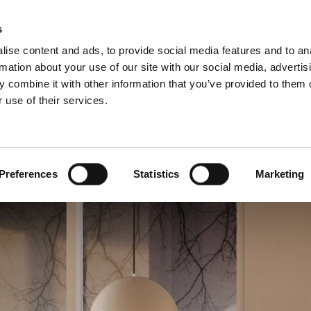
S
s
ise content and ads, to provide social media features and to an
rmation about your use of our site with our social media, advertis
 combine it with other information that you’ve provided to them o
 use of their services.
ari szegmensek
Szolgáltatásaink
Szakembereknek
angol)
Benelux (francia)
Cseh Köztársaság
Preferences
Statistics
Marketing
szág
Horvátország
Magyarország
zág
Olaszország
ág
Szerbia
Észtország