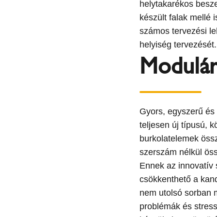
helytakarékos beszer
készült falak mellé 
számos tervezési le
helyiség tervezését.
Modulári
Gyors, egyszerű és
teljesen új típusú, 
burkolatelemek össz
szerszám nélkül öss
Ennek az innovatív
csökkenthető a kanda
nem utolsó sorban mi
problémák és stressz