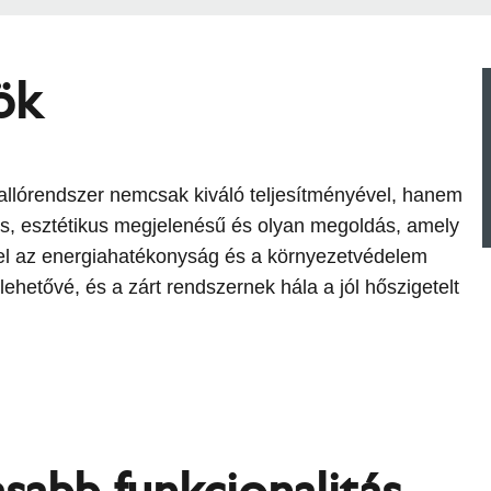
ök
llórendszer nemcsak kiváló teljesítményével, hanem
s, esztétikus megjelenésű és olyan megoldás, amely
lel az energiahatékonyság és a környezetvédelem
ehetővé, és a zárt rendszernek hála a jól hőszigetelt
sabb funkcionalitás