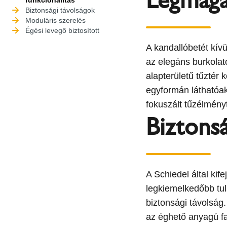
funkcionalitás
Biztonsági távolságok
Moduláris szerelés
Égési levegő biztosított
A kandallóbetét kívü
az elegáns burkolat
alapterületű tűztér k
egyformán láthatóak
fokuszált tűzélmén
Biztonsá
A Schiedel által kif
legkiemelkedőbb tul
biztonsági távolság.
az éghető anyagú f