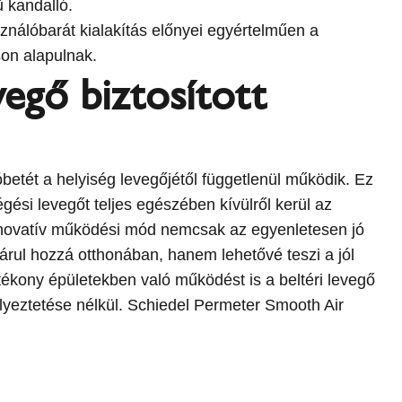
ű kandalló.
sználóbarát kialakítás előnyei egyértelműen a
on alapulnak.
vegő biztosított
tét a helyiség levegőjétől függetlenül működik. Ez
 égési levegőt teljes egészében kívülről kerül az
nnovatív működési mód nemcsak az egyenletesen jó
rul hozzá otthonában, hanem lehetővé teszi a jól
atékony épületekben való működést is a beltéri levegő
yeztetése nélkül. Schiedel Permeter Smooth Air