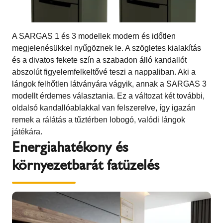
A SARGAS 1 és 3 modellek modern és időtlen
megjelenésükkel nyűgöznek le. A szögletes kialakítás
és a divatos fekete szín a szabadon álló kandallót
abszolút figyelemfelkeltővé teszi a nappaliban. Aki a
lángok felhőtlen látványára vágyik, annak a SARGAS 3
modellt érdemes választania. Ez a változat két további,
oldalsó kandallóablakkal van felszerelve, így igazán
remek a rálátás a tűztérben lobogó, valódi lángok
játékára.
Energiahatékony és
környezetbarát fatüzelés