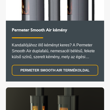
Permeter Smooth Air kémény
Kandallójához illő kéményt keres? A Permeter
Smooth Air duplafalú, nemesacél bélésű, fekete
külső színű, szerelt kémény, mely az égési
levegőt is biztosítja a SARGAS kandallóhoz.
PERMETER SMOOTH AIR TERMÉKOLDAL