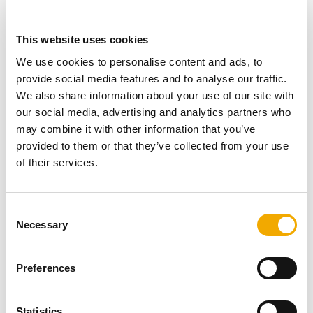
A kandalló üzemeltetésének legfontosabb előfeltétele a
megfelelő kémény. A kandalló és a kémény egy
rendszert alkot. A kémény vezeti a füstgázokat a tető
This website uses cookies
fölé, a szabadba, és a helyiséglevegőtől független
We use cookies to personalise content and ads, to
üzemmód esetén az égéshez szükséges oxigént is
provide social media features and to analyse our traffic.
biztosítja. A lángok játékát optimális méretezés és
We also share information about your use of our site with
szakszerű beépítés esetén lehet maximálisan
our social media, advertising and analytics partners who
biztonságosan és hatékonyan élvezni.
may combine it with other information that you’ve
OLVASSA TOVÁBB
provided to them or that they’ve collected from your use
Tanúsított
of their services.
C
Necessary
o
n
s
Preferences
e
n
t
Statistics