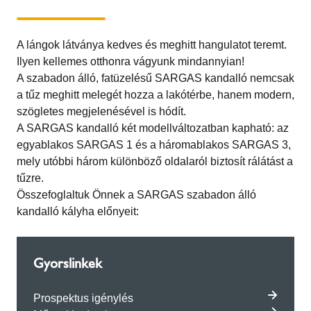
A lángok látványa kedves és meghitt hangulatot teremt.
Ilyen kellemes otthonra vágyunk mindannyian!
A szabadon álló, fatüzelésű SARGAS kandalló nemcsak
a tűz meghitt melegét hozza a lakótérbe, hanem modern,
szögletes megjelenésével is hódít.
A SARGAS kandalló két modellváltozatban kapható: az
egyablakos SARGAS 1 és a háromablakos SARGAS 3,
mely utóbbi három különböző oldalaról biztosít rálátást a
tűzre.
Összefoglaltuk Önnek a SARGAS szabadon álló
kandalló kályha előnyeit:
Gyorslinkek
Prospektus igénylés