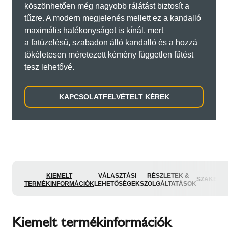
köszönhetően még nagyobb rálátást biztosít a
tűzre. A modern megjelenés mellett ez a kandalló
maximális hatékonyságot is kínál, mert
a fatüzelésű, szabadon álló kandalló és a hozzá
tökéletesen méretezett kémény független fűtést
tesz lehetővé.
KAPCSOLATFELVÉTELT KÉREK
KIEMELT
VÁLASZTÁSI
RÉSZLETEK &
SZAKEMB
TERMÉKINFORMÁCIÓK
LEHETŐSÉGEK
SZOLGÁLTATÁSOK
Kiemelt termékinformációk