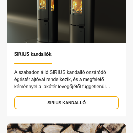
SIRIUS kandallók
A szabadon álló SIRIUS kandalló önzáródó
égéstér ajtóval rendelkezik, és a megfelelő
kéménnyel a lakótér levegőjétől függetlenül
üzemeltethető.
SIRIUS KANDALLÓ