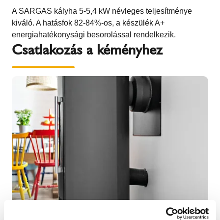
A SARGAS kályha 5-5,4 kW névleges teljesítménye
kiváló. A hatásfok 82-84%-os, a készülék A+
energiahatékonysági besorolással rendelkezik.
Csatlakozás a kéményhez