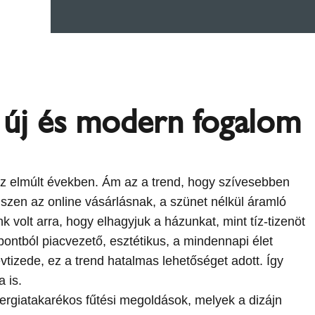
 új és modern fogalom
g az elmúlt években. Ám az a trend, hogy szívesebben
szen az online vásárlásnak, a szünet nélkül áramló
 volt arra, hogy elhagyjuk a házunkat, mint tíz-tizenöt
pontból piacvezető, esztétikus, a mindennapi élet
vtizede, ez a trend hatalmas lehetőséget adott. Így
 is.
nergiatakarékos fűtési megoldások, melyek a dizájn