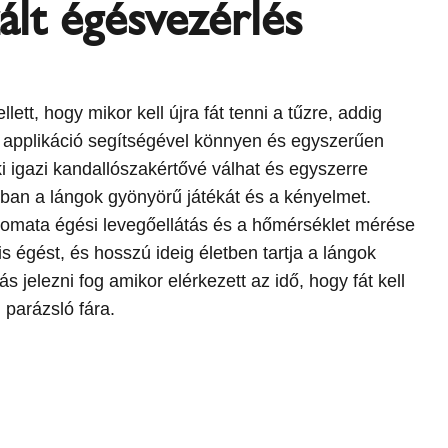
zált égésvezérlés
llett, hogy mikor kell újra fát tenni a tűzre, addig
applikáció segítségével könnyen és egyszerűen
i igazi kandallószakértővé válhat és egyszerre
ában a lángok gyönyörű játékát és a kényelmet.
utomata égési levegőellátás és a hőmérséklet mérése
lis égést, és hosszú ideig életben tartja a lángok
ás jelezni fog amikor elérkezett az idő, hogy fát kell
 parázsló fára.