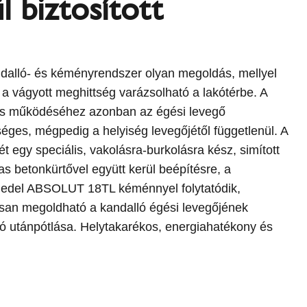
l biztosított
dalló- és kéményrendszer olyan megoldás, mellyel
 a vágyott meghittség varázsolható a lakótérbe. A
os működéséhez azonban az égési levegő
séges, mégpedig a helyiség levegőjétől függetlenül. A
ét egy speciális, vakolásra-burkolásra kész, simított
as betonkürtővel együtt kerül beépítésre, a
iedel ABSOLUT 18TL kéménnyel folytatódik,
san megoldható a kandalló égési levegőjének
aló utánpótlása. Helytakarékos, energiahatékony és