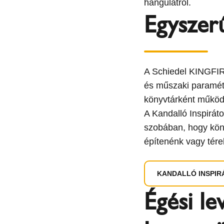
hangulatról.
Egyszer
A Schiedel KINGFI
és műszaki paramét
könyvtárként működ
A Kandalló Inspirát
szobában, hogy kön
építenénk vagy tére
KANDALLÓ INSPIR
Égési l