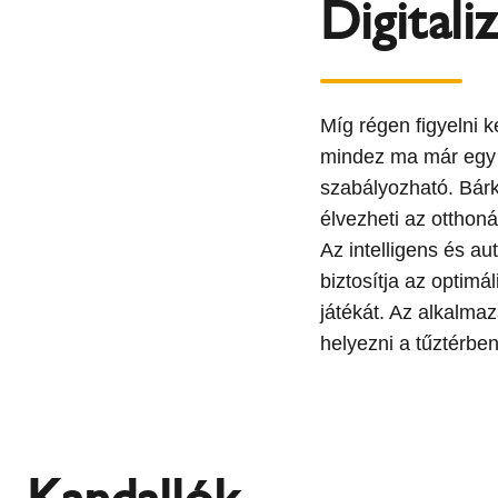
Digitali
Míg régen figyelni ke
mindez ma már egy 
szabályozható. Bárk
élvezheti az otthon
Az intelligens és a
biztosítja az optimá
játékát. Az alkalmaz
helyezni a tűztérben
Kandallók