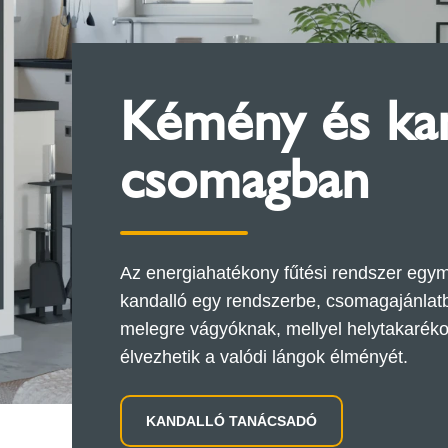
Kémény és kan
csomagban
Az energiahatékony fűtési rendszer egy
kandalló egy rendszerbe, csomagajánlatb
melegre vágyóknak, mellyel helytakaréko
élvezhetik a valódi lángok élményét.
KANDALLÓ TANÁCSADÓ