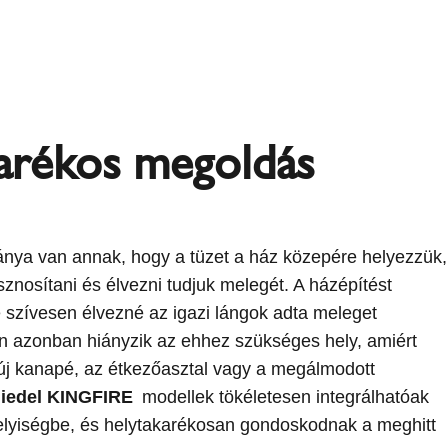
arékos megoldás
ya van annak, hogy a tüzet a ház közepére helyezzük,
znosítani és élvezni tudjuk melegét. A házépítést
 szívesen élvezné az igazi lángok adta meleget
n azonban hiányzik az ehhez szükséges hely, amiért
új kanapé, az étkezőasztal vagy a megálmodott
iedel KINGFIRE
modellek tökéletesen integrálhatóak
elyiségbe, és helytakarékosan gondoskodnak a meghitt