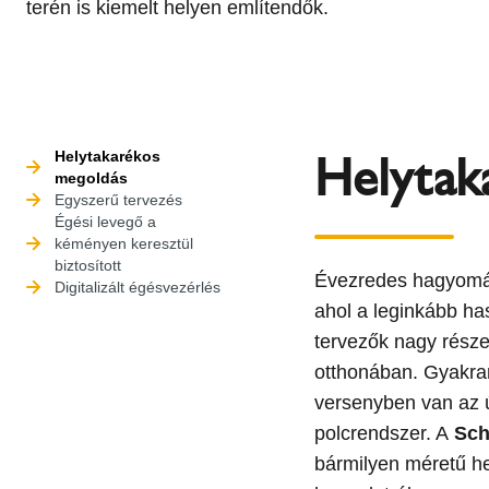
terén is kiemelt helyen említendők.
Helytak
Helytakarékos
megoldás
Egyszerű tervezés
Égési levegő a
kéményen keresztül
biztosított
Évezredes hagyomán
Digitalizált égésvezérlés
ahol a leginkább has
tervezők nagy része
otthonában. Gyakra
versenyben van az 
polcrendszer. A
Sch
bármilyen méretű h