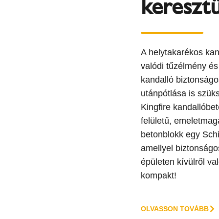
keresztü
A helytakarékos kan
valódi tűzélmény és
kandalló biztonság
utánpótlása is szük
Kingfire kandallóbet
felületű, emeletmag
betonblokk egy Sch
amellyel biztonságo
épületen kívülről v
kompakt!
OLVASSON TOVÁBB