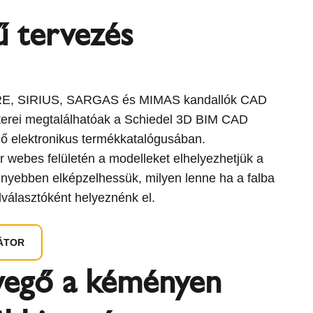
ű tervezés
RE, SIRIUS, SARGAS és MIMAS kandallók CAD
erei megtalálhatóak a Schiedel 3D BIM CAD
ő elektronikus termékkatalógusában.
or webes felületén a modelleket elhelyezhetjük a
nyebben elképzelhessük, milyen lenne ha a falba
lválasztóként helyeznénk el.
ÁTOR
evegő a kéményen