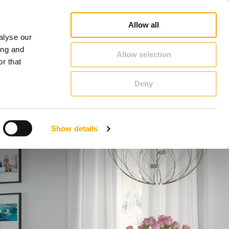
chiedel Profi
Webshop
Kandalló inspirátor
Karrier
Schiedelről
Magyarország
Allow all
alyse our
KAPCSOLAT & TANÁCSADÁS
ing and
Allow selection
r that
Deny
Benelux (holland)
Dánia
Show details
Lengyelország
Nagy-Britannia
Románia
Szlovákia