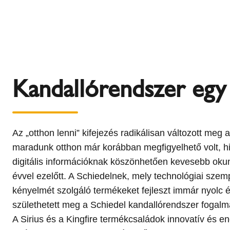
Kandallórendszer egy
Az „otthon lenni” kifejezés radikálisan változott me
maradunk otthon már korábban megfigyelhető volt, hi
digitális információknak köszönhetően kevesebb okunk
évvel ezelőtt. A Schiedelnek, mely technológiai szem
kényelmét szolgáló termékeket fejleszt immár nyolc é
születhetett meg a Schiedel kandallórendszer fogalma
A Sirius és a Kingfire termékcsaládok innovatív és e