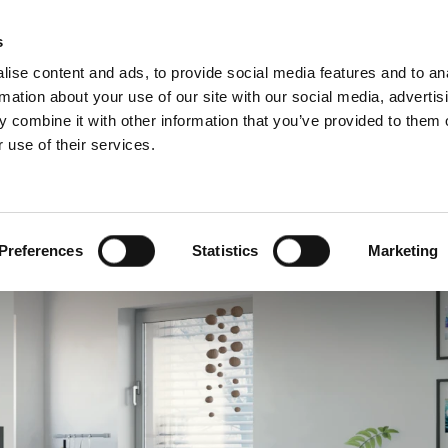
S
s
ise content and ads, to provide social media features and to an
rmation about your use of our site with our social media, advertis
 combine it with other information that you’ve provided to them o
 use of their services.
ari szegmensek
Szolgáltatásaink
Szakembereknek
angol)
Benelux (francia)
Cseh Köztársaság
Preferences
Statistics
Marketing
szág
Horvátország
Magyarország
zág
Olaszország
ág
Szerbia
Észtország