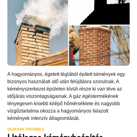
A hagyományos, égetett téglából épített kémények egy
bizonyos használati idő után felújításra szorulnak. A
kéményszerkezet épületen kívüli része ki van téve az
időjárás viszontagságainak. A gáz égéstermékének
lényegesen kisebb kilépő hőmérséklete és nagyobb
vízgőztartalma okozza a hagyományos falazott
kémények intenzív állagromlását.
OLVASSA TOVÁBB