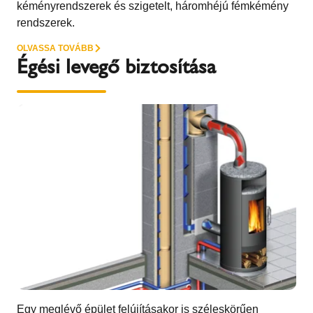
kéményrendszerek és szigetelt, háromhéjú fémkémény
rendszerek.
OLVASSA TOVÁBB
Égési levegő biztosítása
Egy meglévő épület felújításakor is széleskörűen