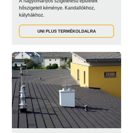
A hagyományos szigetelésű épületek
hőszigetelt kéménye. Kandallókhoz,
kályhákhoz.
UNI PLUS TERMÉKOLDALRA