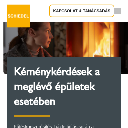
KAPCSOLAT & TANÁCSADÁS
Összes
Kéménykérdések a
meglévő épületek
esetében
Fűtéskorszerűsítés, házfelújítás során a