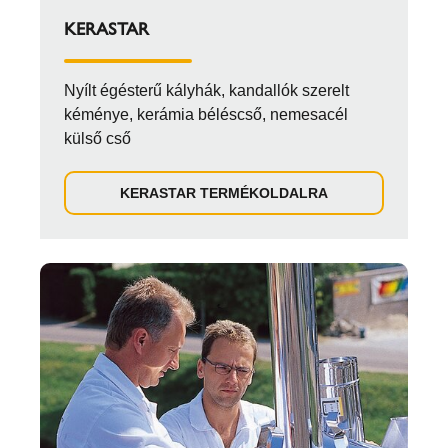
KERASTAR
Nyílt égésterű kályhák, kandallók szerelt
kéménye, kerámia béléscső, nemesacél
külső cső
KERASTAR TERMÉKOLDALRA