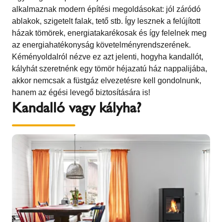
alkalmaznak modern építési megoldásokat: jól záródó
ablakok, szigetelt falak, tető stb. Így lesznek a felújított
házak tömörek, energiatakarékosak és így felelnek meg
az energiahatékonyság követelményrendszerének.
Kéményoldalról nézve ez azt jelenti, hogyha kandallót,
kályhát szeretnénk egy tömör héjazatú ház nappalijába,
akkor nemcsak a füstgáz elvezetésre kell gondolnunk,
hanem az égési levegő biztosítására is!
Kandalló vagy kályha?