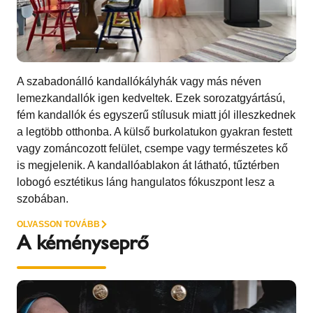
A szabadonálló kandallókályhák vagy más néven
lemezkandallók igen kedveltek. Ezek sorozatgyártású,
fém kandallók és egyszerű stílusuk miatt jól illeszkednek
a legtöbb otthonba. A külső burkolatukon gyakran festett
vagy zománcozott felület, csempe vagy természetes kő
is megjelenik. A kandallóablakon át látható, tűztérben
lobogó esztétikus láng hangulatos fókuszpont lesz a
szobában.
OLVASSON TOVÁBB
A kéményseprő