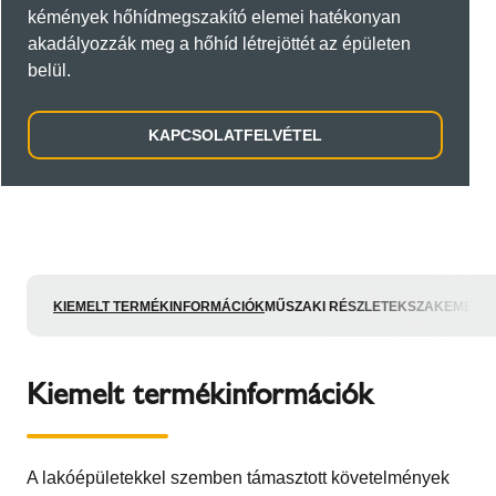
kémények hőhídmegszakító elemei hatékonyan
akadályozzák meg a hőhíd létrejöttét az épületen
belül.
KAPCSOLATFELVÉTEL
KIEMELT TERMÉKINFORMÁCIÓK
MŰSZAKI RÉSZLETEK
SZAKEMBER
Kiemelt termékinformációk
A lakóépületekkel szemben támasztott követelmények