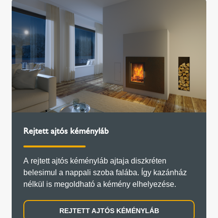
Rejtett ajtós kéményláb
A rejtett ajtós kéményláb ajtaja diszkréten
belesimul a nappali szoba falába. Így kazánház
nélkül is megoldható a kémény elhelyezése.
REJTETT AJTÓS KÉMÉNYLÁB