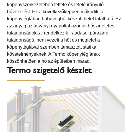
köpenyszerkezetében felfelé és lefelé irányuló
hővezetést. Ez a következőképpen működik: a
köpenytéglában habüvegből készült betét található. Ez
az anyag az ásványi gyapottal azonos hőszigetelési
tulajdonságokkal rendelkezik, ráadásul párazáró
tulajdonságú, nem vezeti a hőt és megfelel a
köpenytéglával szemben támasztott statikai
követelményeknek. A Termo köpenytéglának
köszönhetően a hő az épületben marad.
Termo szigetelő készlet