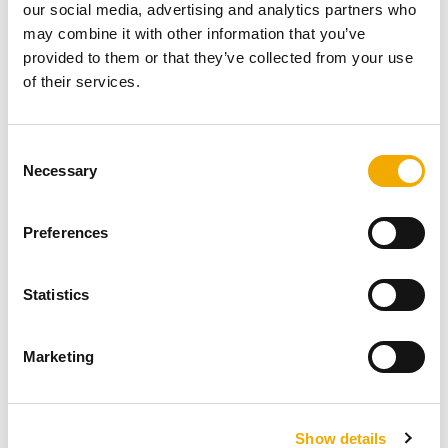
our social media, advertising and analytics partners who
may combine it with other information that you’ve
provided to them or that they’ve collected from your use
of their services.
C
Necessary
o
n
s
Preferences
e
n
Az új füstcső előlap, amely alumíniummal bevont
t
Statistics
kőzetgyapot előlapból, beépített szövetből és
S
vakolatgyűrűből áll, biztosítja a tiszta és légzárt
e
Marketing
kazánbekötést.
l
e
c
Show details
t