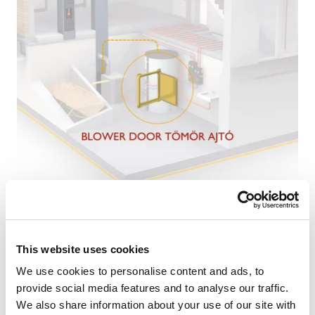
Egy speciális tömítő szalagnak köszönhetően az
ABSOLUT kéményrendszer alapkivitelben is jó
szigetelésű tisztítóajtói (a hagyományos rendszerekhez
This website uses cookies
képest) tökéletesen légzáróak!
Blower door légzáró előlap
We use cookies to personalise content and ads, to
provide social media features and to analyse our traffic.
We also share information about your use of our site with