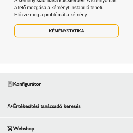
A kémény stabilitása kulcskérdés! A szélnyomás,
a tető mozgása a kéményt instabillá teheti.
Előzze meg a problémát a kémény
megtámasztásával!
KÉMÉNYSTATIKA
Konfigurátor
Értékesítési tanácsadó keresés
Webshop