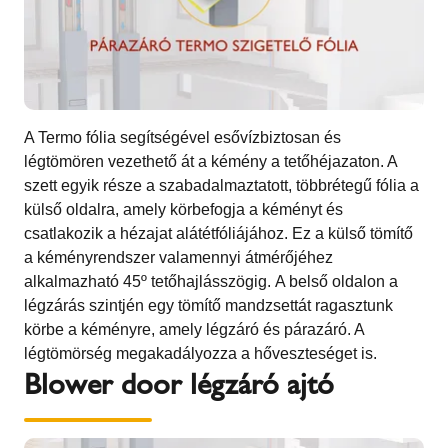
A Termo fólia segítségével esővízbiztosan és
légtömören vezethető át a kémény a tetőhéjazaton. A
szett egyik része a szabadalmaztatott, többrétegű fólia a
külső oldalra, amely körbefogja a kéményt és
csatlakozik a hézajat alátétfóliájához. Ez a külső tömítő
a kéményrendszer valamennyi átmérőjéhez
alkalmazható 45º tetőhajlásszögig. A belső oldalon a
légzárás szintjén egy tömítő mandzsettát ragasztunk
körbe a kéményre, amely légzáró és párazáró. A
légtömörség megakadályozza a hőveszteséget is.
Blower door légzáró ajtó