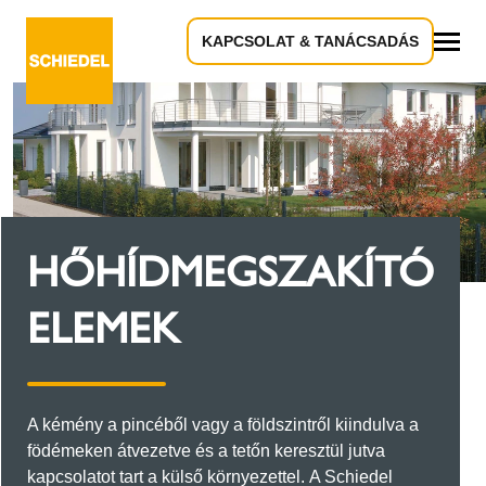
KAPCSOLAT & TANÁCSADÁS
Összes
HŐHÍDMEGSZAKÍTÓ
ELEMEK
A kémény a pincéből vagy a földszintről kiindulva a
födémeken átvezetve és a tetőn keresztül jutva
kapcsolatot tart a külső környezettel. A Schiedel