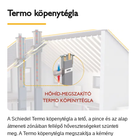
Termo köpenytégla
A Schiedel Termo köpenytégla a tető, a pince és az alap
átmeneti zónáiban fellépő hőveszteségeket szünteti
meg. A Termo köpenytégla megszakítja a kémény